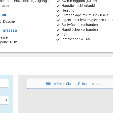
er mit 2 Einzelbetten, Zugang zu
Swimmingpool (40 m²)
rrasse
Haustier nicht erlaubt
Heizung
mer
Klimaanlage im Preis inklusive
Eigentümer lebt im gleichen Hau
C, Dusche
Bettwäsche vorhanden
Handtücher vorhanden
 Terrasse
Fön
rasse
Internet per WLAN
größe: 18 m²
Bitte wählen Sie Ihre Reisedaten aus