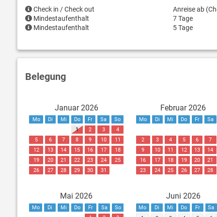
Check in / Check out
Anreise ab (Ch
Mindestaufenthalt
7 Tage
Mindestaufenthalt
5 Tage
Belegung
Januar 2026
Februar 2026
Mo
Di
Mi
Do
Fr
Sa
So
Mo
Di
Mi
Do
Fr
Sa
1
2
3
4
5
6
7
8
9
10
11
2
3
4
5
6
7
12
13
14
15
16
17
18
9
10
11
12
13
14
19
20
21
22
23
24
25
16
17
18
19
20
21
26
27
28
29
30
31
23
24
25
26
27
28
Mai 2026
Juni 2026
Mo
Di
Mi
Do
Fr
Sa
So
Mo
Di
Mi
Do
Fr
Sa