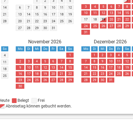
1
7
1
2
3
4
5
3
4
5
6
7
8
14
6
7
8
9
10
11
12
10
11
12
13
14
15
21
13
14
15
16
17
18
19
17
18
19
20
21
22
28
20
21
22
23
24
25
26
24
25
26
27
28
29
27
28
29
30
31
31
November 2026
Dezember 2026
So
Mo
Di
Mi
Do
Fr
Sa
So
Mo
Di
Mi
Do
Fr
Sa
1
1
2
3
4
5
4
2
3
4
5
6
7
8
7
8
9
10
11
12
11
9
10
11
12
13
14
15
14
15
16
17
18
19
18
16
17
18
19
20
21
22
21
22
23
24
25
26
25
23
24
25
26
27
28
29
28
29
30
31
30
Heute
Belegt
Frei
Abreisetag können gebucht werden.