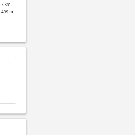
7 km
499 m