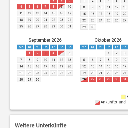
1
2
3
1
2
3
4
5
6
4
5
6
7
8
9
10
8
9
10
11
12
13
11
12
13
14
15
16
17
15
16
17
18
19
20
18
19
20
21
22
23
24
22
23
24
25
26
27
25
26
27
28
29
30
31
29
30
September 2026
Oktober 2026
Mo
Di
Mi
Do
Fr
Sa
So
Mo
Di
Mi
Do
Fr
Sa
1
2
3
4
5
6
1
2
3
7
8
9
10
11
12
13
5
6
7
8
9
10
14
15
16
17
18
19
20
12
13
14
15
16
17
21
22
23
24
25
26
27
19
20
21
22
23
24
26
27
28
29
30
31
28
29
30
Ankunfts- und
Weitere Unterkünfte