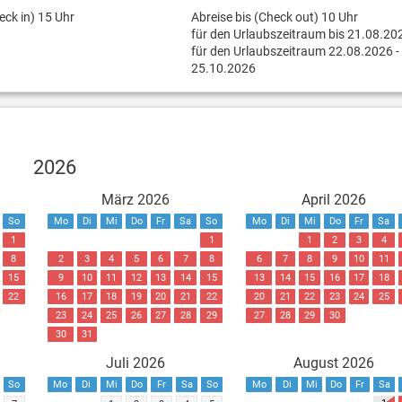
eck in) 15 Uhr
Abreise bis (Check out) 10 Uhr
für den Urlaubszeitraum bis 21.08.20
für den Urlaubszeitraum 22.08.2026 -
25.10.2026
2026
März 2026
April 2026
So
Mo
Di
Mi
Do
Fr
Sa
So
Mo
Di
Mi
Do
Fr
Sa
1
1
1
2
3
4
8
2
3
4
5
6
7
8
6
7
8
9
10
11
15
9
10
11
12
13
14
15
13
14
15
16
17
18
22
16
17
18
19
20
21
22
20
21
22
23
24
25
23
24
25
26
27
28
29
27
28
29
30
30
31
Juli 2026
August 2026
So
Mo
Di
Mi
Do
Fr
Sa
So
Mo
Di
Mi
Do
Fr
Sa