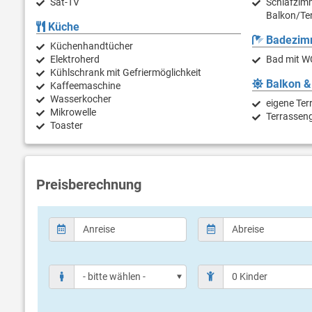
Sat-TV
Schlafzimm
Balkon/Te
Küche
Badezim
Küchenhandtücher
Elektroherd
Bad mit W
Kühlschrank mit Gefriermöglichkeit
Balkon &
Kaffeemaschine
Wasserkocher
eigene Ter
Mikrowelle
Terrassen
Toaster
Preisberechnung