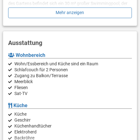
des Gartens befindet sich ein 30 m² großer Swimmingpool, der
allen Gästen zur Verfügung steht und zur Erfrischung einlädt.
Mehr anzeigen
Gleich daneben befindet sich eine voll ausgestattete
Sommerküche mit Kamin – ideal für unvergessliche Treffen und
Grillabende unter freiem Himmel.
Ausstattung
Wohnbereich
Wohn/Essbereich und Küche sind ein Raum
Schlafcouch für 2 Personen
Zugang zu Balkon/Terrasse
Meerblick
Fliesen
Sat-TV
Küche
Küche
Geschirr
Küchenhandtücher
Elektroherd
Backröhre