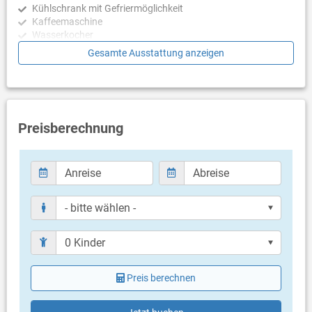
Kühlschrank mit Gefriermöglichkeit
Kaffeemaschine
Wasserkocher
Mikrowelle
Gesamte Ausstattung anzeigen
Geschirrspülmaschine
Schlafzimmer
Schlafzimmer mit Doppelbett, Fliesen
Schlafzimmer mit Doppelbett, Meerblick, Fliesen
Preisberechnung
Badezimmer
Bad mit WC, Dusche
Balkon & Terrasse
eigener Balkon
überdacht
Meerblick
Bestuhlung
Balkongröße: 40 m²
Preis berechnen
gemeinsame Terrasse
überdacht
einen Stock tiefer