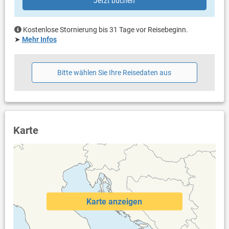
Jetzt buchen
Bestuhlung
Liegen
Kostenlose Stornierung bis 31 Tage vor Reisebeginn.
Weitere Informationen
➤
Mehr Infos
Komplett eingezäuntes Grundstück
Grill vorhanden und Grill mitbringen möglich
Privater Parkplatz auf dem Grundstück
Bitte wählen Sie Ihre Reisedaten aus
Swimmingpool (30 m²)
Dusche im Außenbereich
Haustier erlaubt (gegen Gebühr: 15.00 € pro Tag / pro
Haustier)
Heizung
Klimaanlage im Preis inklusive
Karte
Bettwäsche vorhanden
Handtücher vorhanden
Fön
Waschmaschine in der Unterkunft
Karte anzeigen