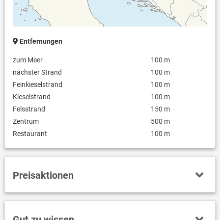
Entfernungen
zum Meer
100 m
nächster Strand
100 m
Feinkieselstrand
100 m
Kieselstrand
100 m
Felsstrand
150 m
Zentrum
500 m
Restaurant
100 m
Preisaktionen
Gut zu wissen