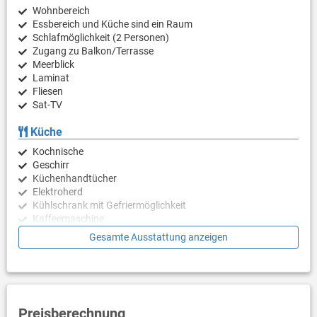
Wohnbereich
Essbereich und Küche sind ein Raum
Schlafmöglichkeit (2 Personen)
Zugang zu Balkon/Terrasse
Meerblick
Laminat
Fliesen
Sat-TV
Küche
Kochnische
Geschirr
Küchenhandtücher
Elektroherd
Kühlschrank mit Gefriermöglichkeit
Kaffeemaschine
Wasserkocher
Gesamte Ausstattung anzeigen
Toaster
Geschirrspülmaschine
Schlafzimmer
Schlafzimmer mit Doppelbett
Preisberechnung