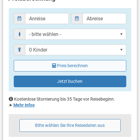
Badezimmer
Bad mit WC, Dusche
Balkon & Terrasse
eigene Terrasse
Terrassengröße: 20 m²
Weitere Informationen
Grill vorhanden
Preis berechnen
Privater Parkplatz auf dem Grundstück
Haustier erlaubt (gegen Gebühr: 6.00 € pro Tag / pro
Haustier)
Jetzt buchen
Klimaanlage im Preis inklusive
Bettwäsche vorhanden
Handtücher vorhanden
Kostenlose Stornierung bis 35 Tage vor Reisebeginn.
Internet per WLAN
➤
Mehr Infos
Bitte wählen Sie Ihre Reisedaten aus