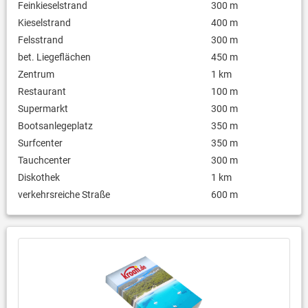
Feinkieselstrand
300 m
Kieselstrand
400 m
Felsstrand
300 m
bet. Liegeflächen
450 m
Zentrum
1 km
Restaurant
100 m
Supermarkt
300 m
Bootsanlegeplatz
350 m
Surfcenter
350 m
Tauchcenter
300 m
Diskothek
1 km
verkehrsreiche Straße
600 m