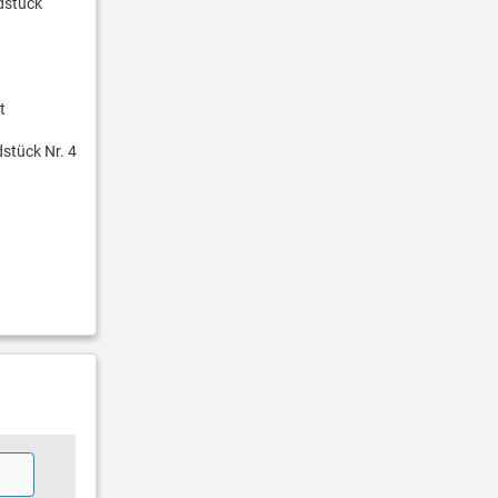
dstück
t
stück Nr. 4