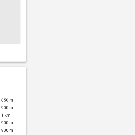
850 m
900 m
1 km
900 m
900 m