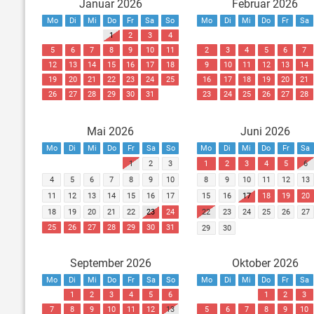
Januar 2026
Februar 2026
Mo
Di
Mi
Do
Fr
Sa
So
Mo
Di
Mi
Do
Fr
Sa
1
2
3
4
5
6
7
8
9
10
11
2
3
4
5
6
7
12
13
14
15
16
17
18
9
10
11
12
13
14
19
20
21
22
23
24
25
16
17
18
19
20
21
26
27
28
29
30
31
23
24
25
26
27
28
Mai 2026
Juni 2026
Mo
Di
Mi
Do
Fr
Sa
So
Mo
Di
Mi
Do
Fr
Sa
1
2
3
1
2
3
4
5
6
4
5
6
7
8
9
10
8
9
10
11
12
13
11
12
13
14
15
16
17
15
16
17
18
19
20
18
19
20
21
22
23
24
22
23
24
25
26
27
25
26
27
28
29
30
31
29
30
September 2026
Oktober 2026
Mo
Di
Mi
Do
Fr
Sa
So
Mo
Di
Mi
Do
Fr
Sa
1
2
3
4
5
6
1
2
3
7
8
9
10
11
12
13
5
6
7
8
9
10