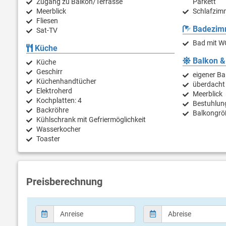
Zugang zu Balkon/Terrasse
Parkett
Meerblick
Schlafzimm
Fliesen
Badezim
Sat-TV
Bad mit W
Küche
Balkon &
Küche
Geschirr
eigener Ba
Küchenhandtücher
überdacht
Elektroherd
Meerblick
Kochplatten: 4
Bestuhlun
Backröhre
Balkongrö
Kühlschrank mit Gefriermöglichkeit
Wasserkocher
Toaster
Preisberechnung