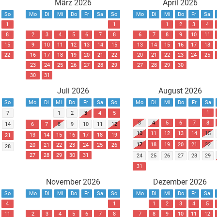
März 2026
April 2026
So
Mo
Di
Mi
Do
Fr
Sa
So
Mo
Di
Mi
Do
Fr
Sa
1
1
1
2
3
4
8
2
3
4
5
6
7
8
6
7
8
9
10
11
15
9
10
11
12
13
14
15
13
14
15
16
17
18
22
16
17
18
19
20
21
22
20
21
22
23
24
25
23
24
25
26
27
28
29
27
28
29
30
30
31
Juli 2026
August 2026
So
Mo
Di
Mi
Do
Fr
Sa
So
Mo
Di
Mi
Do
Fr
Sa
1
7
1
2
3
4
5
3
4
5
6
7
8
14
6
7
8
9
10
11
12
10
11
12
13
14
15
13
14
15
16
17
18
19
21
17
18
19
20
21
22
20
21
22
23
24
25
26
28
27
28
29
30
31
24
25
26
27
28
29
31
November 2026
Dezember 2026
So
Mo
Di
Mi
Do
Fr
Sa
So
Mo
Di
Mi
Do
Fr
Sa
4
1
1
2
3
4
5
11
2
3
4
5
6
7
8
7
8
9
10
11
12