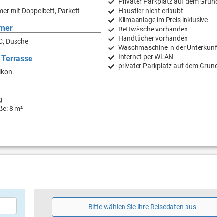
Privater Parkplatz auf dem Grun
er mit Doppelbett, Parkett
Haustier nicht erlaubt
Klimaanlage im Preis inklusive
mer
Bettwäsche vorhanden
Handtücher vorhanden
C, Dusche
Waschmaschine in der Unterkunf
Internet per WLAN
 Terrasse
privater Parkplatz auf dem Grund
lkon
g
ße: 8 m²
Bitte wählen Sie Ihre Reisedaten aus