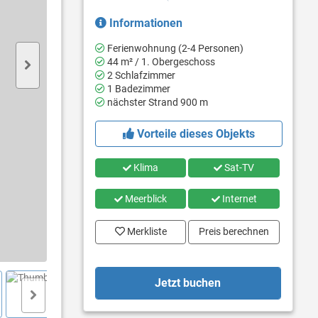
Informationen
Ferienwohnung (2-4 Personen)
44 m² / 1. Obergeschoss
2 Schlafzimmer
1 Badezimmer
nächster Strand 900 m
Vorteile dieses Objekts
Klima
Sat-TV
Meerblick
Internet
Merkliste
Preis berechnen
Jetzt buchen