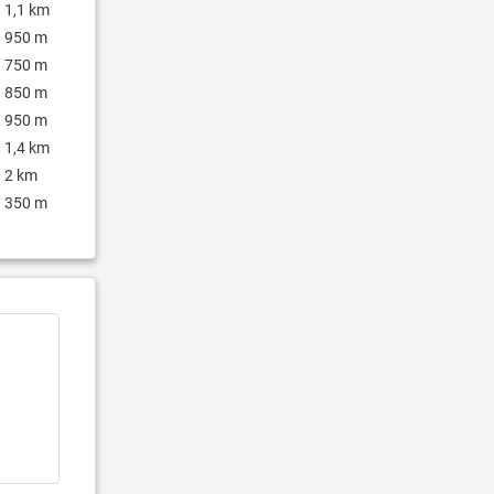
1,1 km
950 m
750 m
850 m
950 m
1,4 km
2 km
350 m