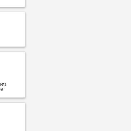
net)
26