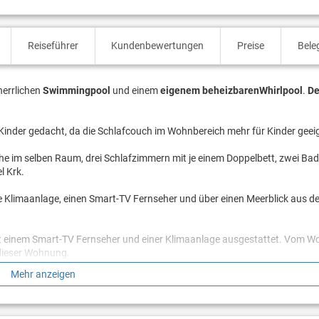
Reiseführer
Kundenbewertungen
Preise
Bele
herrlichen
Swimmingpool
und einem
eigenem beheizbaren
Whirlpool
.
De
inder gedacht, da die Schlafcouch im Wohnbereich mehr für Kinder geeig
e im selben Raum, drei Schlafzimmern mit je einem Doppelbett, zwei B
l Krk.
e Klimaanlage, einen Smart-TV Fernseher und über einen Meerblick aus d
it einem Smart-TV Fernseher und einer Klimaanlage ausgestattet. Vom W
dieser Wohnung.
Mehr anzeigen
mit Stühlen und als Highlight einen eigenen
Whirlpool
aus welchen man 
rlpool ist mit seinen zwei Comfort Liegen und einem Comfort Sitz für bis