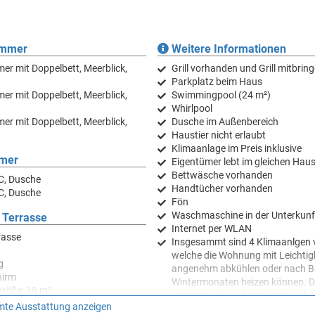
zbarer Gemeinschafts-Swimmingpool. Neben dem Swimmingpool befindet s
e sind gedacht um Stunden lang Sonne tanken zu können. Wenn es zu heiss
mmingpool abkühlen.
immer
Weitere Informationen
er mit Doppelbett, Meerblick,
Grill vorhanden und Grill mitbrin
en und den Massagedüsen die Zeit vertreiben. Zudem steht hinter dem
Parkplatz beim Haus
eit zur Verfügung.
er mit Doppelbett, Meerblick,
Swimmingpool (24 m²)
Whirlpool
keit und Bemühung der Vermieterfamilie wird Ihren Urlaub so schön wie
er mit Doppelbett, Meerblick,
Dusche im Außenbereich
nica zu erleben!
Haustier nicht erlaubt
Klimaanlage im Preis inklusive
mer
Eigentümer lebt im gleichen Hau
en Umgebung und ist aus diesem Grund für keine Partyurlauber und Jugend
Bettwäsche vorhanden
C, Dusche
Handtücher vorhanden
C, Dusche
Fön
 Videoüberwachung betreut, um Ihnen ein rundum sicheres und behagliche
Waschmaschine in der Unterkunf
 Terrasse
Internet per WLAN
rasse
Insgesammt sind 4 Klimaanlgen
welche die Wohnung mit Leichtig
g
angenehm abkühlen oder nach Be
hirm
Wintermonaten heizen können.
D
größe: 18 m²
Vermieter kann den Gästen auf 
te Ausstattung anzeigen
zwei Kinderbetten und ein Kinde