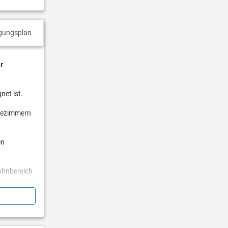
gungsplan
r
net ist.
adezimmern
en
ohnbereich
den
 zu drei