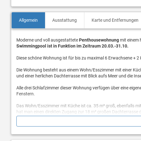
Allgemein
Ausstattung
Karte und Entfernungen
Moderne und voll ausgestattete
Penthousewohnung
mit einem 
Swimmingpool ist in Funktion im Zeitraum 20.03.-31.10.
Diese schöne Wohnung ist für bis zu maximal 6 Erwachsene + 2 K
Die Wohnung besteht aus einem Wohn/Esszimmer mit einer Küch
und einer herlichen Dachterrasse mit Blick aufs Meer und die Inse
Alle drei Schlafzimmer dieser Wohnung verfügen über eine eigen
Fenstern.
Das Wohn/Esszimmer mit Küche ist ca. 35 m² groß, ebenfalls m
hat man einen direkten Zugang zur 18 m² großen Dachterrasse 
Die sehr schön gestaltete Dachterrasse verfügt über einen Tisch 
Meerblick genießen und einfach in Ruhe entspannen kann. Der Whi
Personen geeignet.