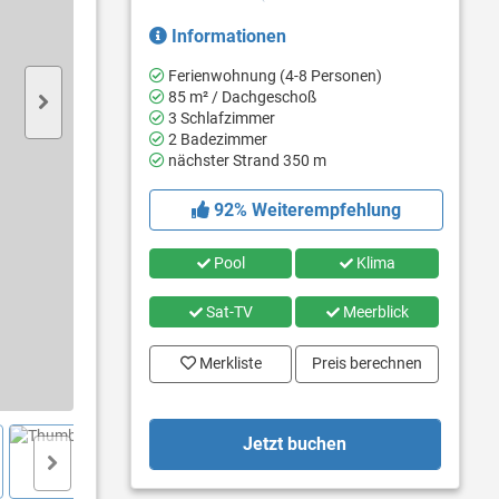
Informationen
Ferienwohnung (4-8 Personen)
85 m² / Dachgeschoß
3 Schlafzimmer
2 Badezimmer
nächster Strand 350 m
92% Weiterempfehlung
Pool
Klima
Sat-TV
Meerblick
Merkliste
Preis berechnen
Jetzt buchen