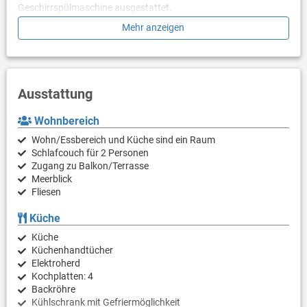
Geschirrspülmaschine ausgestattet.
Mehr anzeigen
Im Außenbereich steht Ihnen ein eigener, möblierter Balkon so
wie eine Parkmöglichkeit auf dem Grundstück zur Verfügung.
Grillen ist erlaubt, Sie müssten jedoch einen eigenen Grill
mitbringen.
Ausstattung
Wohnbereich
Wohn/Essbereich und Küche sind ein Raum
Schlafcouch für 2 Personen
Zugang zu Balkon/Terrasse
Meerblick
Fliesen
Küche
Küche
Küchenhandtücher
Elektroherd
Kochplatten: 4
Backröhre
Kühlschrank mit Gefriermöglichkeit