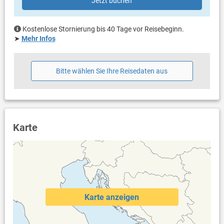
Jetzt buchen
Heizung
Klimaanlage im Preis inklusive
Bettwäsche vorhanden
Kostenlose Stornierung bis 40 Tage vor Reisebeginn.
Handtücher vorhanden
➤
Mehr Infos
Fön
Internet per WLAN
Bitte wählen Sie Ihre Reisedaten aus
Karte
Karte anzeigen