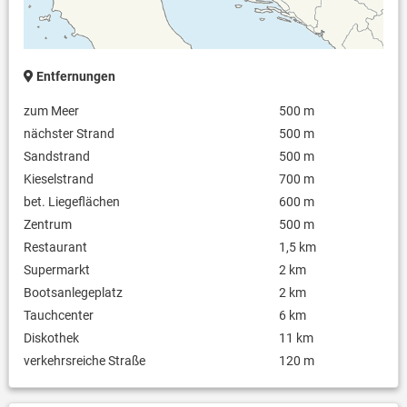
Entfernungen
zum Meer
500 m
nächster Strand
500 m
Sandstrand
500 m
Kieselstrand
700 m
bet. Liegeflächen
600 m
Zentrum
500 m
Restaurant
1,5 km
Supermarkt
2 km
Bootsanlegeplatz
2 km
Tauchcenter
6 km
Diskothek
11 km
verkehrsreiche Straße
120 m