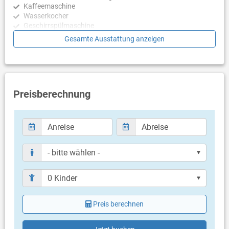
Kaffeemaschine
Wasserkocher
Geschirrspülmaschine
Gesamte Ausstattung anzeigen
Schlafzimmer
Schlafzimmer mit Doppelbett, Meerblick, Parkett
Schlafzimmer mit 2 Einzelbetten, Meerblick, Parkett
Badezimmer
Preisberechnung
Bad mit WC, Badewanne
Balkon & Terrasse
eigener Balkon
überdacht
Meerblick
Bestuhlung
Balkongröße: 4 m²
Weitere Informationen
Preis berechnen
Grill mitbringen möglich
Privater Parkplatz auf dem Grundstück
Haustier nicht erlaubt