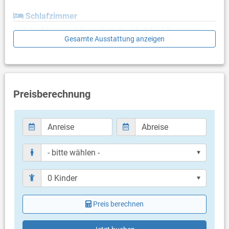
Schlafzimmer
Schlafzimmer mit Doppelbett, Stockbett für 2 Personen,
Gesamte Ausstattung anzeigen
Laminat
Badezimmer
Bad mit WC, Dusche
Preisberechnung
Balkon & Terrasse
eigener Balkon
überdacht
Meerblick
Bestuhlung
Balkongröße: 10 m²
gemeinsame Terrasse
Bestuhlung
Sonnenschirm
Terrassengröße: 20 m²
Preis berechnen
Weitere Informationen
Garten zur Benutzung
Grill vorhanden