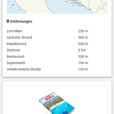
Entfernungen
zum Meer
250 m
nächster Strand
300 m
Kieselstrand
300 m
Zentrum
5 km
Restaurant
300 m
Supermarkt
100 m
verkehrsreiche Straße
100 m