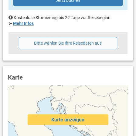
Jetzt buchen
Privater Parkplatz auf dem Grundstück
Haustier nicht erlaubt
Klimaanlage im Preis inklusive
Kostenlose Stornierung bis 22 Tage vor Reisebeginn.
Eigentümer lebt im gleichen Haus
➤
Mehr Infos
Bettwäsche vorhanden
Handtücher vorhanden
Waschmaschine in der Unterkunft
Bitte wählen Sie Ihre Reisedaten aus
Internet per WLAN
Karte
Karte anzeigen