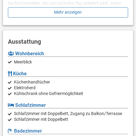
Sie Brot bestellen, das am nächsten Tag geliefert wird. Jeden
zweiten Tag kommt ein Auto mit frischem Obst und Gemüse an
Mehr anzeigen
die Bucht. Die nächsten Geschäfte für größere Einkäufe
befinden sich in Jelsa und Sucuraj.Parkplätze stehen neben der
Unterkunft zur Verfügung
Ausstattung
Wohnbereich
Meerblick
Küche
Küchenhandtücher
Elektroherd
Kühlschrank ohne Gefriermöglichkeit
Schlafzimmer
Schlafzimmer mit Doppelbett, Zugang zu Balkon/Terrasse
Schlafzimmer mit Doppelbett
Badezimmer