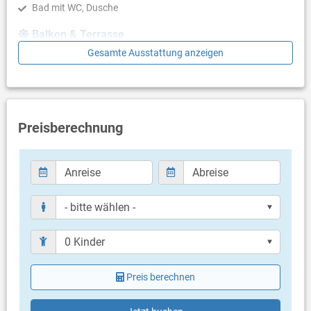
Bad mit WC, Dusche
Balkon & Terrasse
Gesamte Ausstattung anzeigen
eigener Balkon
Balkongröße: 7 m²
Weitere Informationen
Grill vorhanden
Preisberechnung
Öffentlicher Parkplatz auf sonstigen Parkflächen in ca. 150
Meter Entfernung (kostenlos)
Haustier erlaubt (gegen Gebühr: 10.00 € pro Tag / pro
Haustier)
Bettwäsche vorhanden
Handtücher vorhanden
Internet per WLAN
Preis berechnen