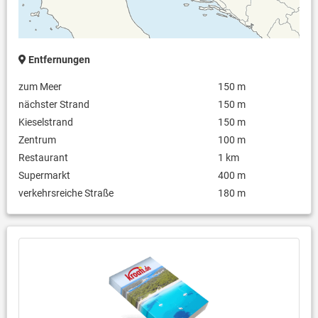
Entfernungen
zum Meer
150 m
nächster Strand
150 m
Kieselstrand
150 m
Zentrum
100 m
Restaurant
1 km
Supermarkt
400 m
verkehrsreiche Straße
180 m