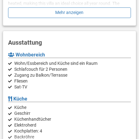
heated, making this villa an ideal choice all year round. The
special feature is certainly the roof terrace with 32 m² heated
Mehr anzeigen
pool and beautiful sea views. Free WIFI, barbecue and parking
are available to our guests.
Please note that regardless of the General Cancellation Policy,
Apartments La Perla have a strict non-refundable policy.
Ausstattung
Wohnbereich
Wohn/Essbereich und Küche sind ein Raum
Schlafcouch für 2 Personen
Zugang zu Balkon/Terrasse
Fliesen
Sat-TV
Küche
Küche
Geschirr
Küchenhandtücher
Elektroherd
Kochplatten: 4
Backröhre