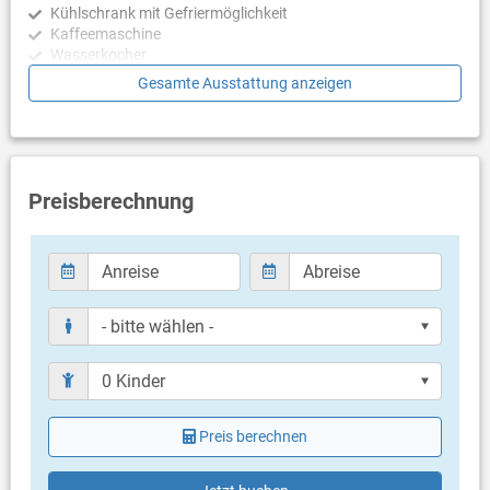
Kühlschrank mit Gefriermöglichkeit
Kaffeemaschine
Wasserkocher
Mikrowelle
Gesamte Ausstattung anzeigen
Toaster
Geschirrspülmaschine
Friteuse
Schlafzimmer
Preisberechnung
Schlafzimmer mit Doppelbett, Fliesen
Badezimmer
Bad mit WC, Dusche
Bad mit WC, Dusche
Balkon & Terrasse
eigener Balkon
überdacht
Bestuhlung
Preis berechnen
Balkongröße: 20 m²
Weitere Informationen