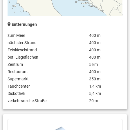
Entfernungen
zum Meer
400 m
nächster Strand
400 m
Feinkieselstrand
400 m
bet. Liegeflächen
400 m
Zentrum
5 km
Restaurant
400 m
Supermarkt
350 m
Tauchcenter
1,4 km
Diskothek
5,4 km
verkehrsreiche Straße
20 m