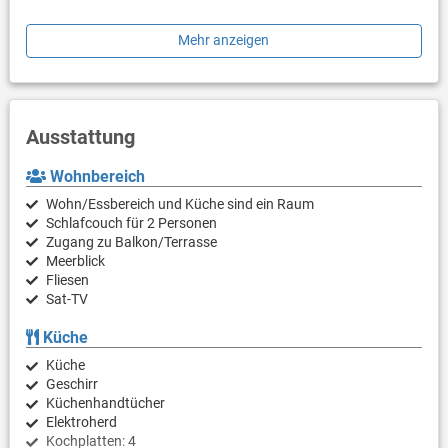
Der schöne große mit Stühlen und Tisch möblierte Balkon bietet
Mehr anzeigen
Ihnen einen herrlich Blick auf das Meer.
Restaurants, Supermarkt und herrliche Bademöglichkeiten
erreichen Sie bequem zu Fuß innerhalb weniger Minuten. Bis in
das Zentrum der Stadt Rab sind es etwa 5 km.
Ausstattung
Wohnbereich
Wohn/Essbereich und Küche sind ein Raum
Schlafcouch für 2 Personen
Zugang zu Balkon/Terrasse
Meerblick
Fliesen
Sat-TV
Küche
Küche
Geschirr
Küchenhandtücher
Elektroherd
Kochplatten: 4