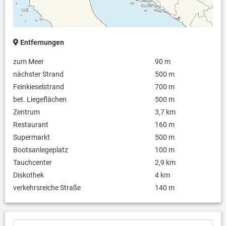
Entfernungen
zum Meer
90 m
nächster Strand
500 m
Feinkieselstrand
700 m
bet. Liegeflächen
500 m
Zentrum
3,7 km
Restaurant
160 m
Supermarkt
500 m
Bootsanlegeplatz
100 m
Tauchcenter
2,9 km
Diskothek
4 km
verkehrsreiche Straße
140 m