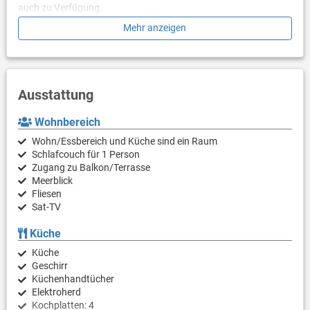
auch zu Verfügung.
Mehr anzeigen
Der Badestrand am Restaurant Banjol ist 700 m und der bei
Hotel/Restaurant Barbat 800m entfernt. Restaurants sind in
der unmitelbahrer Nähe und ein Supermarket ist 500m entfernt.
Ausstattung
Wohnbereich
Wohn/Essbereich und Küche sind ein Raum
Schlafcouch für 1 Person
Zugang zu Balkon/Terrasse
Meerblick
Fliesen
Sat-TV
Küche
Küche
Geschirr
Küchenhandtücher
Elektroherd
Kochplatten: 4