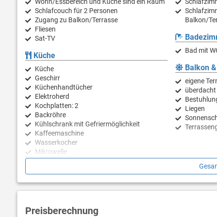
Wohn/Essbereich und Küche sind ein Raum
Schlafzimm
Schlafcouch für 2 Personen
Schlafzimm
Zugang zu Balkon/Terrasse
Balkon/Ter
Fliesen
Badezim
Sat-TV
Bad mit W
Küche
Balkon &
Küche
Geschirr
eigene Ter
Küchenhandtücher
überdacht
Elektroherd
Bestuhlun
Kochplatten: 2
Liegen
Backröhre
Sonnensc
Kühlschrank mit Gefriermöglichkeit
Terrassen
Kaffeemaschine
Wasserkocher
Mikrowelle
Toaster
Gesam
Geschirrspülmaschine
Preisberechnung