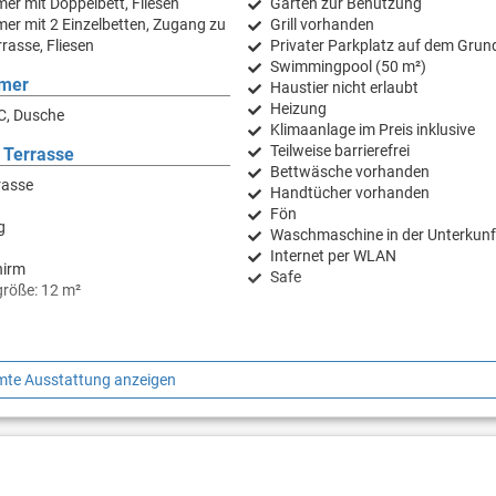
er mit Doppelbett, Fliesen
Garten zur Benutzung
er mit 2 Einzelbetten, Zugang zu
Grill vorhanden
rasse, Fliesen
Privater Parkplatz auf dem Grun
Swimmingpool (50 m²)
mer
Haustier nicht erlaubt
Heizung
C, Dusche
Klimaanlage im Preis inklusive
Teilweise barrierefrei
 Terrasse
Bettwäsche vorhanden
rasse
Handtücher vorhanden
Fön
g
Waschmaschine in der Unterkunf
Internet per WLAN
hirm
Safe
größe: 12 m²
te Ausstattung anzeigen