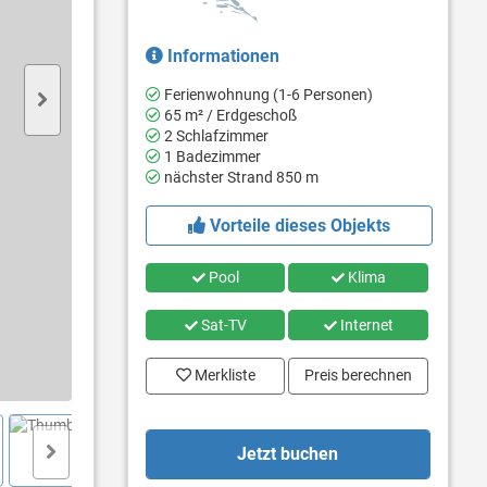
Informationen
Ferienwohnung (1-6 Personen)
65 m² / Erdgeschoß
2 Schlafzimmer
1 Badezimmer
nächster Strand 850 m
Vorteile dieses Objekts
Pool
Klima
Sat-TV
Internet
Merkliste
Preis berechnen
Jetzt buchen