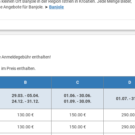
kleinen Ort Banjole in der Region Istrien in Kroatien. Jede Menge Bilder,
e Angebote für Banjole. ➤
Banjole
ie Anmeldegebühr enthalten!
im Preis enthalten.
B
C
D
29.03. - 05.04.
01.06. - 30.06.
01.07. - 3
24.12. - 31.12.
01.09. - 30.09.
130.00 €
150.00 €
290.00
130.00 €
150.00 €
290.00