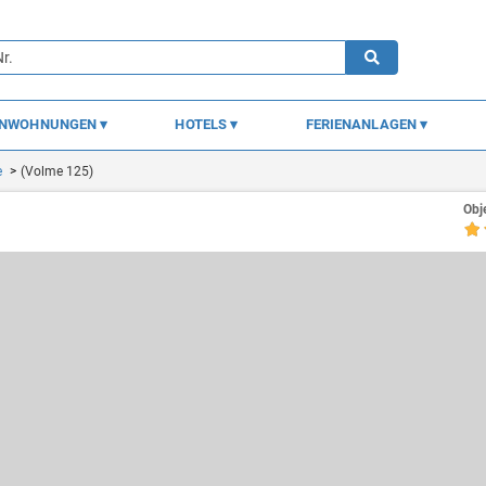
ENWOHNUNGEN
HOTELS
FERIENANLAGEN
e
(Volme 125)
Obj