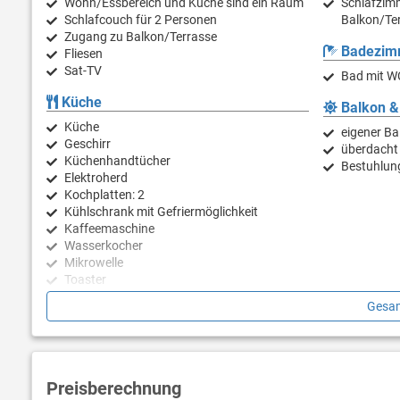
Wohn/Essbereich und Küche sind ein Raum
Schlafzimm
Schlafcouch für 2 Personen
Balkon/Ter
Zugang zu Balkon/Terrasse
Badezim
Fliesen
Sat-TV
Bad mit W
Küche
Balkon &
Küche
eigener Ba
Geschirr
überdacht
Küchenhandtücher
Bestuhlun
Elektroherd
Kochplatten: 2
Kühlschrank mit Gefriermöglichkeit
Kaffeemaschine
Wasserkocher
Mikrowelle
Toaster
Geschirrspülmaschine
Gesam
Preisberechnung