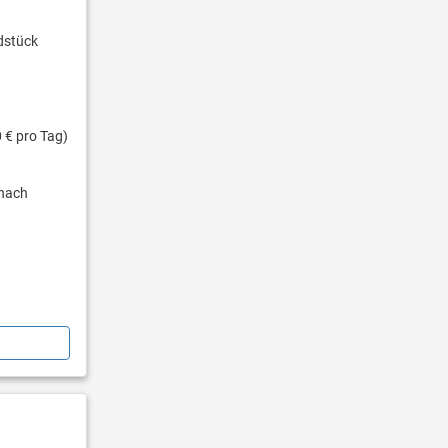
dstück
 € pro Tag)
nach