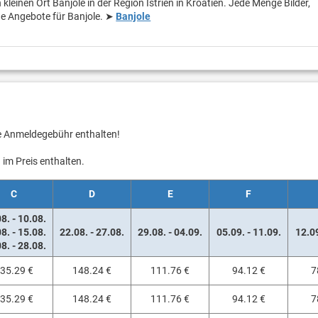
kleinen Ort Banjole in der Region Istrien in Kroatien. Jede Menge Bilder,
e Angebote für Banjole. ➤
Banjole
ie Anmeldegebühr enthalten!
im Preis enthalten.
C
D
E
F
8. - 10.08.
8. - 15.08.
22.08. - 27.08.
29.08. - 04.09.
05.09. - 11.09.
12.09
8. - 28.08.
35.29 €
148.24 €
111.76 €
94.12 €
7
35.29 €
148.24 €
111.76 €
94.12 €
7