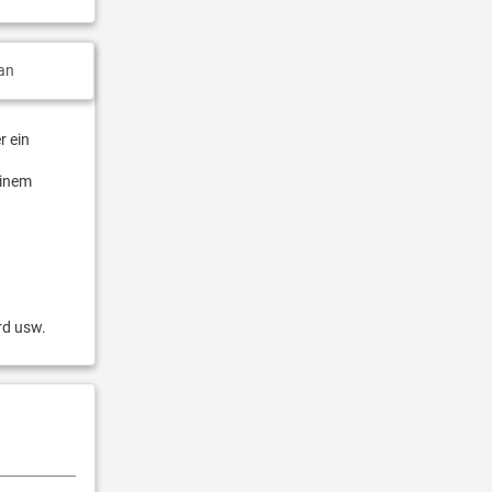
an
r ein
einem
rd usw.