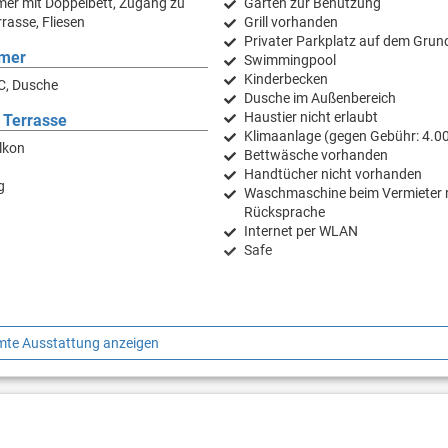
er mit Doppelbett, Zugang zu
Garten zur Benutzung
rasse, Fliesen
Grill vorhanden
Privater Parkplatz auf dem Grun
mer
Swimmingpool
Kinderbecken
C, Dusche
Dusche im Außenbereich
Haustier nicht erlaubt
 Terrasse
Klimaanlage (gegen Gebühr: 4.00
lkon
Bettwäsche vorhanden
Handtücher nicht vorhanden
g
Waschmaschine beim Vermieter 
Rücksprache
Internet per WLAN
Safe
te Ausstattung anzeigen