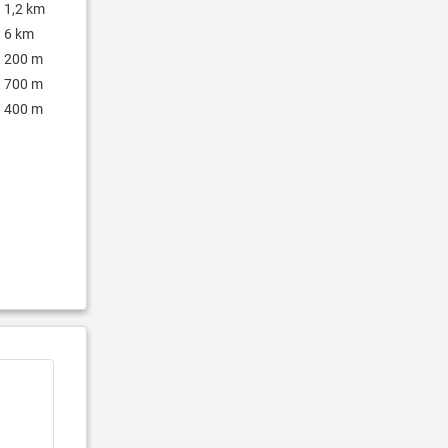
1,2 km
6 km
200 m
700 m
400 m