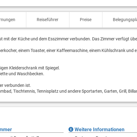
ernungen
Reiseführer
Preise
Belegungspl
st mit der Küche und dem Esszimmer verbunden. Das Zimmer verfügt übe
sserkocher, einem Toaster, einer Kaffeemaschine, einem Kühlschrank und 
gen Kleiderschrank mit Spiegel.
lette und Waschbecken.
r verbunden ist.
d, Tischtennis, Tennisplatz und andere Sportarten, Garten, Grill, Billa
immer
Weitere Informationen