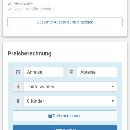
Mikrowelle
lebhafte Atmosphäre des lokalen grünen Marktes,
Geschirrspülmaschine
Straßenveranstaltungen, farbenfrohe Geschäfte und
verschiedene Restaurants Ihre Sinne verwöhnen.
Schlafzimmer
Gesamte Ausstattung anzeigen
Kulturliebhaber werden wertvolle römische Überreste finden,
unter denen das römische Kolosseum, die Bühne für
Schlafzimmer mit Doppelbett, Fliesen
verschiedene Konzerte, Opern, Ballette, Festivals, das
Schlafzimmer mit Doppelbett, Fliesen
bekannteste ist.
Schlafzimmer mit Doppelbett, Fliesen
Badezimmer
Preisberechnung
Bad mit WC, Dusche
Bad mit WC, Badewanne
Balkon & Terrasse
eigene Terrasse
überdacht
Bestuhlung
Liegen
Sonnenschirm
Terrassengröße: 10 m²
Preis berechnen
Weitere Informationen
Garten zur Benutzung