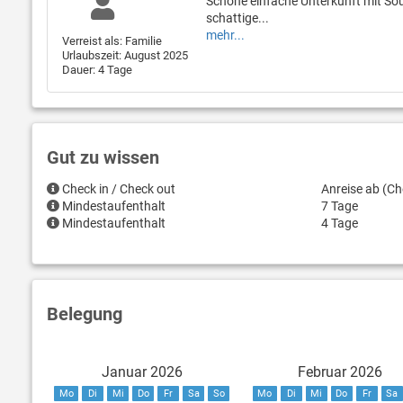
Schöne einfache Unterkunft mit Sou
schattige...
mehr...
Verreist als: Familie
Urlaubszeit: August 2025
Dauer: 4 Tage
Gut zu wissen
Check in / Check out
Anreise ab (Ch
Mindestaufenthalt
7 Tage
Mindestaufenthalt
4 Tage
Belegung
Januar 2026
Februar 2026
Mo
Di
Mi
Do
Fr
Sa
So
Mo
Di
Mi
Do
Fr
Sa