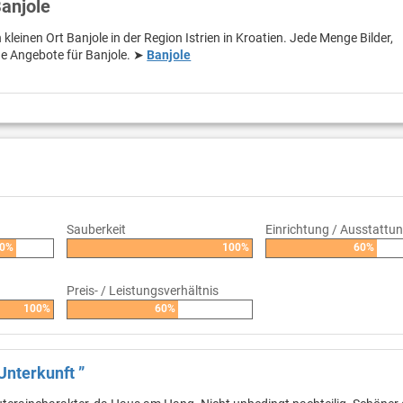
Banjole
kleinen Ort Banjole in der Region Istrien in Kroatien. Jede Menge Bilder,
e Angebote für Banjole. ➤
Banjole
Sauberkeit
Einrichtung / Ausstattu
0%
100%
60%
Preis- / Leistungsverhältnis
100%
60%
Unterkunft ”