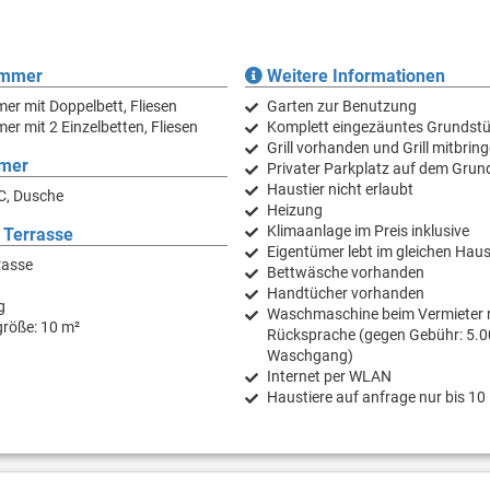
immer
Weitere Informationen
er mit Doppelbett, Fliesen
Garten zur Benutzung
er mit 2 Einzelbetten, Fliesen
Komplett eingezäuntes Grundst
Grill vorhanden und Grill mitbrin
mer
Privater Parkplatz auf dem Grun
Haustier nicht erlaubt
C, Dusche
Heizung
Klimaanlage im Preis inklusive
 Terrasse
Eigentümer lebt im gleichen Hau
rasse
Bettwäsche vorhanden
Handtücher vorhanden
g
Waschmaschine beim Vermieter 
größe: 10 m²
Rücksprache (gegen Gebühr: 5.0
Waschgang)
Internet per WLAN
Haustiere auf anfrage nur bis 10