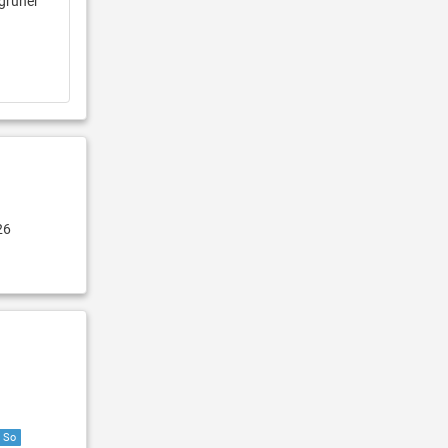
 grüner
26
So