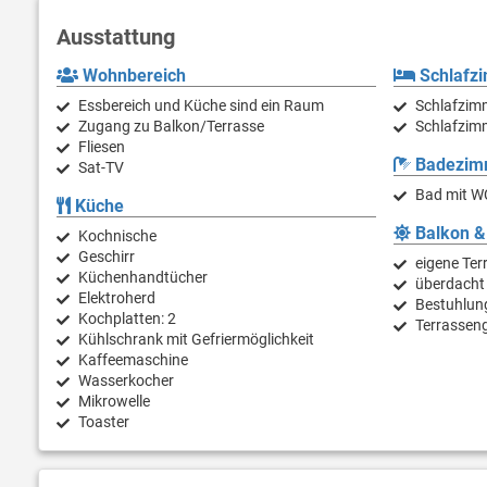
Wir freuen uns, Sie in Banjole begrüßen zu dürfen!
Ausstattung
Wohnbereich
Schlafz
Essbereich und Küche sind ein Raum
Schlafzimm
Zugang zu Balkon/Terrasse
Schlafzimm
Fliesen
Badezim
Sat-TV
Bad mit W
Küche
Balkon &
Kochnische
Geschirr
eigene Ter
Küchenhandtücher
überdacht
Elektroherd
Bestuhlun
Kochplatten: 2
Terrassen
Kühlschrank mit Gefriermöglichkeit
Kaffeemaschine
Wasserkocher
Mikrowelle
Toaster