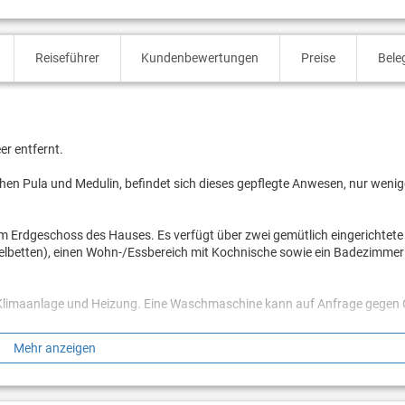
Reiseführer
Kundenbewertungen
Preise
Bele
r entfernt.
chen Pula und Medulin, befindet sich dieses gepflegte Anwesen, nur wenig
im Erdgeschoss des Hauses. Es verfügt über zwei gemütlich eingerichtete
zelbetten), einen Wohn-/Essbereich mit Kochnische sowie ein Badezimmer
, Klimaanlage und Heizung. Eine Waschmaschine kann auf Anfrage gegen
Mehr anzeigen
d für alle Gäste des Hauses steht ein schöner Garten mit Grillmöglichkei