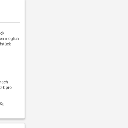
ück
gen möglich
dstück
s
nach
0 € pro
 Kg