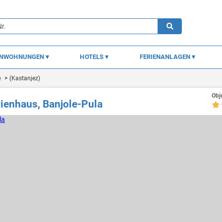
ENWOHNUNGEN
HOTELS
FERIENANLAGEN
e
(Kastanjez)
Obj
ienhaus, Banjole-Pula