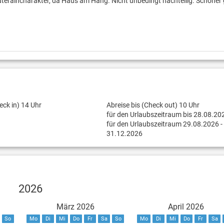
teraincharakter, da Haus am Hang. Nicht unbedingt nachteilig. Schöner
eck in) 14 Uhr
Abreise bis (Check out) 10 Uhr
für den Urlaubszeitraum bis 28.08.20
für den Urlaubszeitraum 29.08.2026 -
31.12.2026
2026
März 2026
April 2026
So
Mo
Di
Mi
Do
Fr
Sa
So
Mo
Di
Mi
Do
Fr
Sa