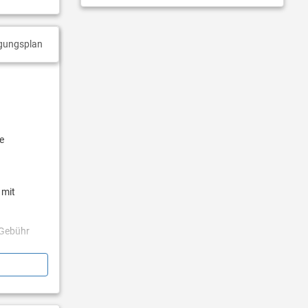
gungsplan
e
 mit
 Gebühr
t zur