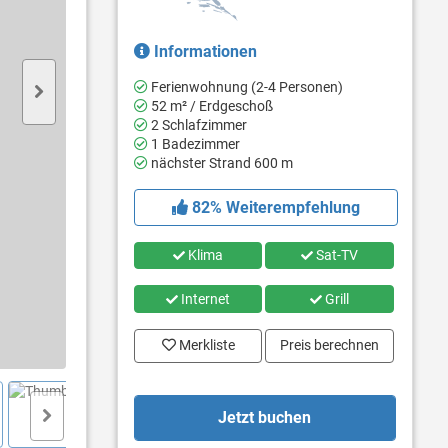
Informationen
Ferienwohnung (2-4 Personen)
52 m² / Erdgeschoß
2 Schlafzimmer
1 Badezimmer
nächster Strand 600 m
82% Weiterempfehlung
Klima
Sat-TV
Internet
Grill
Merkliste
Preis berechnen
Jetzt buchen