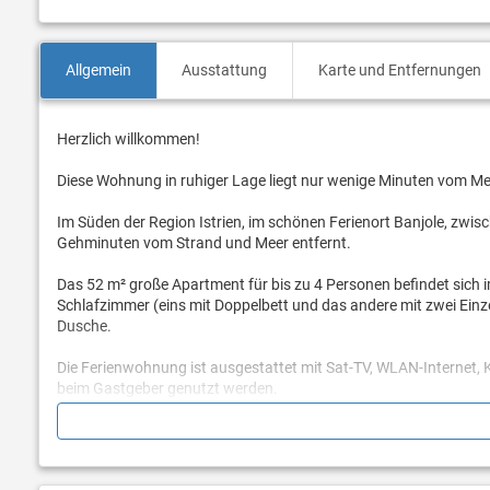
Allgemein
Ausstattung
Karte und Entfernungen
Herzlich willkommen!
Diese Wohnung in ruhiger Lage liegt nur wenige Minuten vom Mee
Im Süden der Region Istrien, im schönen Ferienort Banjole, zwis
Gehminuten vom Strand und Meer entfernt.
Das 52 m² große Apartment für bis zu 4 Personen befindet sich 
Schlafzimmer (eins mit Doppelbett und das andere mit zwei Ein
Dusche.
Die Ferienwohnung ist ausgestattet mit Sat-TV, WLAN-Internet
beim Gastgeber genutzt werden.
Im Außenbereich erwartet Sie eine eigene überdachte Terrasse, un
Verfügung.