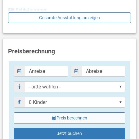
Schlafzimmer
Gesamte Ausstattung anzeigen
Schlafzimmer mit Doppelbett
Badezimmer
Bad mit WC, Dusche
Preisberechnung
Balkon & Terrasse
eigene Terrasse
Terrassengröße: 15 m²
Weitere Informationen
Grill vorhanden
Privater Parkplatz auf dem Grundstück
Haustier erlaubt (gegen Gebühr: 8.00 € pro Tag / pro
Haustier)
Heizung
Klimaanlage im Preis inklusive
Preis berechnen
Bettwäsche vorhanden
Handtücher vorhanden
Waschmaschine in der Unterkunft
Jetzt buchen
Internet per WLAN