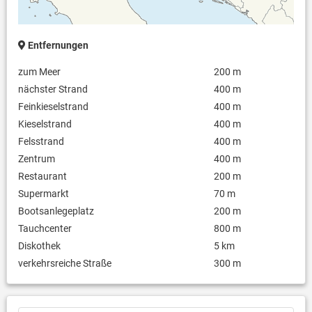
Entfernungen
zum Meer
200 m
nächster Strand
400 m
Feinkieselstrand
400 m
Kieselstrand
400 m
Felsstrand
400 m
Zentrum
400 m
Restaurant
200 m
Supermarkt
70 m
Bootsanlegeplatz
200 m
Tauchcenter
800 m
Diskothek
5 km
verkehrsreiche Straße
300 m