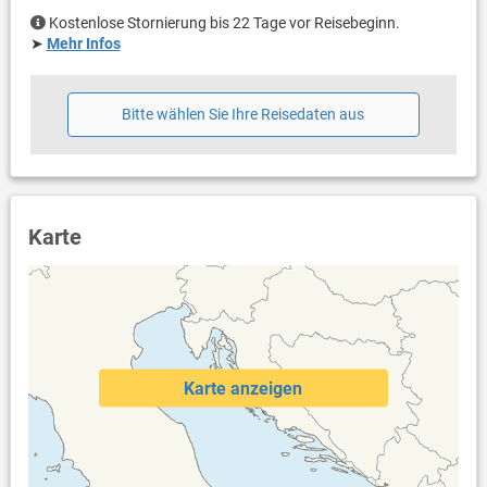
Haustier)
Heizung
Kostenlose Stornierung bis 22 Tage vor Reisebeginn.
Klimaanlage im Preis inklusive
➤
Mehr Infos
Eigentümer lebt im gleichen Haus
Bettwäsche vorhanden
Handtücher vorhanden
Bitte wählen Sie Ihre Reisedaten aus
Internet per WLAN
Karte
Karte anzeigen