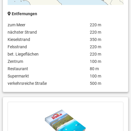
Entfernungen
zum Meer
220 m
nächster Strand
220 m
Kieselstrand
350 m
Felsstrand
220 m
bet. Liegeflächen
220 m
Zentrum
100 m
Restaurant
80 m
Supermarkt
100 m
verkehrsreiche Straße
500 m