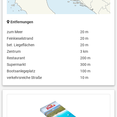
Entfernungen
zum Meer
20 m
Feinkieselstrand
20 m
bet. Liegeflächen
20 m
Zentrum
3 km
Restaurant
200 m
Supermarkt
300 m
Bootsanlegeplatz
100 m
verkehrsreiche Straße
10 m