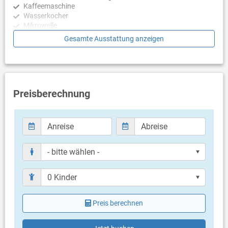
Kaffeemaschine
Rovinj. Beide Küstenorte sind ca. 30 Minuten entfernt.
Wasserkocher
Mikrowelle
Toaster
Gesamte Ausstattung anzeigen
Geschirrspülmaschine
Schlafzimmer
Schlafzimmer mit Doppelbett, Parkett
Schlafzimmer mit Doppelbett, Parkett
Preisberechnung
Badezimmer
Bad mit WC, Dusche
Balkon & Terrasse
eigene Terrasse
Terrasse wird als Durchgang genutzt
Bestuhlung
Liegen
Sonnenschirm
Preis berechnen
Weitere Informationen
Grill vorhanden