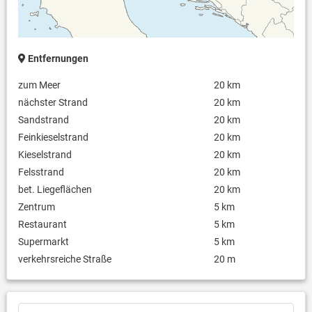
Entfernungen
zum Meer
20 km
nächster Strand
20 km
Sandstrand
20 km
Feinkieselstrand
20 km
Kieselstrand
20 km
Felsstrand
20 km
bet. Liegeflächen
20 km
Zentrum
5 km
Restaurant
5 km
Supermarkt
5 km
verkehrsreiche Straße
20 m