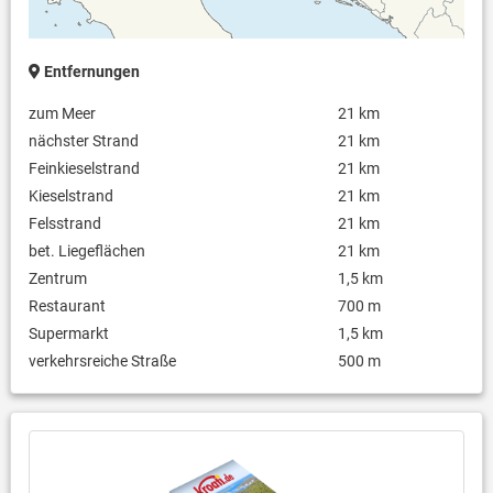
Entfernungen
zum Meer
21 km
nächster Strand
21 km
Feinkieselstrand
21 km
Kieselstrand
21 km
Felsstrand
21 km
bet. Liegeflächen
21 km
Zentrum
1,5 km
Restaurant
700 m
Supermarkt
1,5 km
verkehrsreiche Straße
500 m