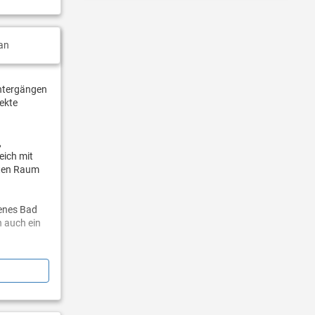
an
untergängen
fekte
,
eich mit
kten Raum
genes Bad
n auch ein
 führt. Der
auf den