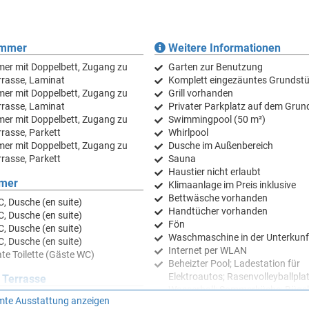
m², mit fünf Sonnenliegen zum Entspannen. Am Pool gibt es auch Sporta
einen aktiven Urlaub. Neben dem Pool befindet sich eine elegante Sommer
le- oder Holzgrill. Sie können sich auch in der finnischen Sauna oder de
 angenehmen Gespräch eignet. Im Garten dieser wunderschönen Villa gibt 
immer
Weitere Informationen
er mit Doppelbett, Zugang zu
Garten zur Benutzung
rrasse, Laminat
Komplett eingezäuntes Grundst
n zur Verfügung. Die Villa ist vollständig eingezäunt und bietet zwei bis d
er mit Doppelbett, Zugang zu
Grill vorhanden
n. Die Villa verfügt außerdem über eine Waschküche sowie einen Raum i
rrasse, Laminat
Privater Parkplatz auf dem Grun
er.
er mit Doppelbett, Zugang zu
Swimmingpool (50 m²)
rasse, Parkett
Whirlpool
bereitung von Speisen unter dem Ofen zu buchen, damit Sie den Charme d
er mit Doppelbett, Zugang zu
Dusche im Außenbereich
rasse, Parkett
Sauna
Haustier nicht erlaubt
n hat. Zu den bekanntesten Sehenswürdigkeiten gehören die Kirche des Heil
mer
Klimaanlage im Preis inklusive
tasius. Der Gruß an die Sonne, eine einzigartige Installation, die bei
Bettwäsche vorhanden
bol der Stadt geworden. Neben kulturellen Schönheiten ist Zadar von na
, Dusche (en suite)
Handtücher vorhanden
nd es gibt zahlreiche Inseln und Strände, an denen Sie einen ruhigen
, Dusche (en suite)
Fön
l für einen unvergesslichen Urlaub.
, Dusche (en suite)
Waschmaschine in der Unterkunf
, Dusche (en suite)
Internet per WLAN
uf Anfrage akzeptiert und Junggesellenabschiede oder Junggesellinnenabs
te Toilette (Gäste WC)
Beheizter Pool; Ladestation für
ne jüngere Gruppe sind, die eine Feier planen, da Ihre Reservierung stornie
Elektroautos; Rasenvolleyballplat
kerstattung erfolgen.
 Terrasse
Wasserball: Sommerküche; Bügel
lkon
te Ausstattung anzeigen
Bügelbrett;
ustimmung des Eigentümers gestattet.