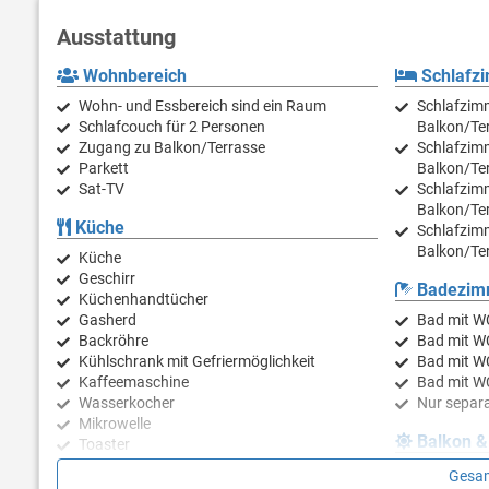
Der Außenbereich umfasst einen großen beheizten Pool von 50 
wie Wasserpolo-Tore und einen Wasserbasketballkorb, ideal für 
Ausstattung
perfekt für eine Mahlzeit nach dem Schwimmen ist, mit einem Koh
entspannen, der sich perfekt für ein nächtliches Bad bei einem
Wohnbereich
Schlafz
Volleyballfeld.
Wohn- und Essbereich sind ein Raum
Schlafzimm
Schlafcouch für 2 Personen
Balkon/Te
Für Gäste mit Elektrofahrzeugen steht eine elektrische Ladestatio
Zugang zu Balkon/Terrasse
Schlafzimm
Parkplätze, die maximalen Komfort und Privatsphäre garantiere
Parkett
Balkon/Te
Erdgeschoss mit einer Waschmaschine und einem Wäschetrockn
Sat-TV
Schlafzimm
Balkon/Ter
Es besteht die Möglichkeit, eine Massage zu buchen und die Zu
Küche
Schlafzimm
dalmatinischen Gastronomie probieren können.
Balkon/Ter
Küche
Zadar ist eine Stadt, die weit mehr als nur Geschichte zu biete
Geschirr
Badezim
Donatus, das römische Forum und die Kathedrale des Heiligen Anas
Küchenhandtücher
Sonnenuntergang spektakuläre Lichteffekte erzeugt, ist zum Sym
Gasherd
Bad mit WC
Wundern umgeben, wie dem Nationalpark Kornati und Paklenica, u
Backröhre
Bad mit WC
Sommerurlaub genießen können. Zadar ist daher die perfekte Wah
Kühlschrank mit Gefriermöglichkeit
Bad mit WC
Kaffeemaschine
Bad mit WC
* Bitte beachten Sie, dass diese Unterkunft jungere Gruppen a
Wasserkocher
Nur separa
nicht erlaubt sind. Buchen Sie diese Unterkunft nicht, wenn Sie ei
Mikrowelle
was auch bei der Ankunft passieren kann, und es wird keine Rüc
Balkon &
Toaster
Geschirrspülmaschine
eigener Ba
Gesam
** Kleinere Hunderassen sind auf Anfrage und mit vorheriger Z