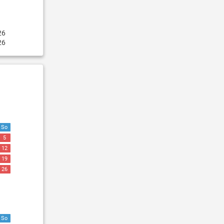
26
26
So
5
12
19
26
So