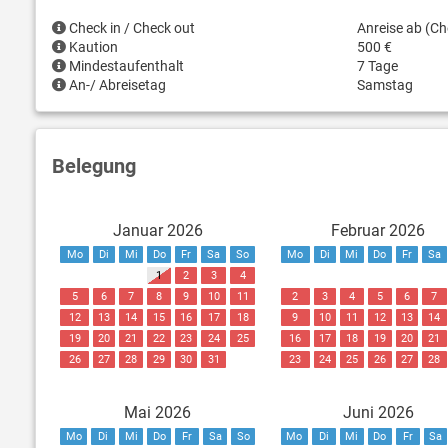
Check in / Check out
Anreise ab (Ch
Kaution
500 €
Mindestaufenthalt
7 Tage
An-/ Abreisetag
Samstag
Belegung
Januar 2026
Februar 2026
Mo
Di
Mi
Do
Fr
Sa
So
Mo
Di
Mi
Do
Fr
Sa
1
2
3
4
5
6
7
8
9
10
11
2
3
4
5
6
7
12
13
14
15
16
17
18
9
10
11
12
13
14
19
20
21
22
23
24
25
16
17
18
19
20
21
26
27
28
29
30
31
23
24
25
26
27
28
Mai 2026
Juni 2026
Mo
Di
Mi
Do
Fr
Sa
So
Mo
Di
Mi
Do
Fr
Sa