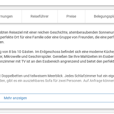
ernungen
Reiseführer
Preise
Belegungspl
eliebten Reiseziel mit einer reichen Geschichte, atemberaubenden Sonnen
perfekte Ort für eine Familie oder eine Gruppe von Freunden, die eine per
en.
gung von 8 bis 10 Gästen. Im Erdgeschoss befindet sich eine moderne Küche
r, Mikrowelle und Geschirrspüler. Genießen Sie Ihre Mahlzeiten im Essber
ohnzimmer mit TV ist an den Essbereich angrenzend und bietet den perfe
 Doppelbetten und teilweisem Meerblick. Jedes Schlafzimmer hat ein ei
en, gibt es ein ausziehbares Sofa für zwei Personen. Auf Anfrage könne
chgarten, die zum Lounge-Bereich mit bequemen Stühlen für acht Personen
Mehr anzeigen
h zu entspannen und die Gesellschaft von Familie und Freunden mit Blick 