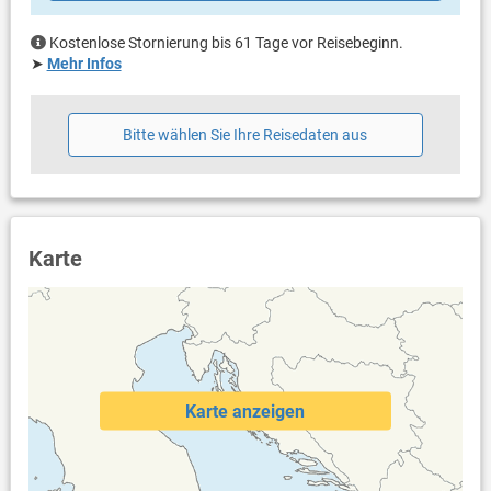
Heizung
Klimaanlage im Preis inklusive
Kostenlose Stornierung bis 61 Tage vor Reisebeginn.
Bettwäsche vorhanden
➤
Mehr Infos
Handtücher vorhanden
Fön
Waschmaschine in der Unterkunft
Bitte wählen Sie Ihre Reisedaten aus
Internet per WLAN
Karte
Karte anzeigen