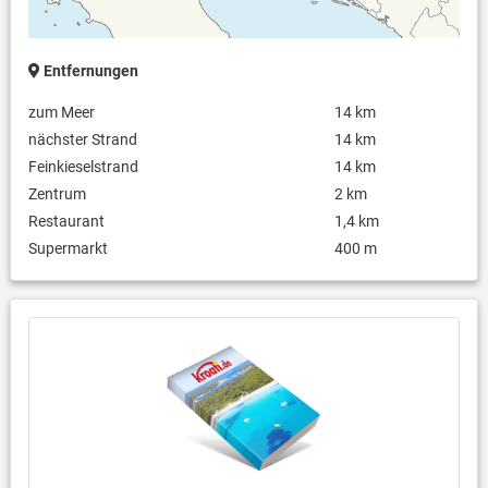
Entfernungen
zum Meer
14 km
nächster Strand
14 km
Feinkieselstrand
14 km
Zentrum
2 km
Restaurant
1,4 km
Supermarkt
400 m