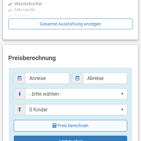
Wasserkocher
modernen Küche verbunden – ideal für kulinarische Highlights.
Mikrowelle
Toaster
Im Erdgeschoss befindet sich zudem eines der vier luxuriösen
Geschirrspülmaschine
Gesamte Ausstattung anzeigen
Schlafzimmer, ausgestattet mit einem Doppelbett, eigenem Bad,
Klimaanlage und TV. Ein separates Gäste-WC mit
Schlafzimmer
Waschmaschine sorgt für zusätzlichen Komfort.
Schlafzimmer mit Doppelbett, Fliesen
Im Obergeschoss befinden sich drei elegant gestaltete
Schlafzimmer mit Doppelbett, Zugang zu Balkon/Terrasse,
Schlafzimmer, jedes mit eigenem Bad. Zwei der Schlafzimmer
Meerblick, Fliesen
Preisberechnung
haben direkten Zugang zu einer privaten Terrasse mit
Schlafzimmer mit Doppelbett, Zugang zu Balkon/Terrasse,
Sitzgelegenheiten und spektakulärem Blick auf das Meer und die
Meerblick, Fliesen
Stadt Vrbnik – der perfekte Ort für den Morgenkaffee oder
Schlafzimmer mit Doppelbett, Zugang zu Balkon/Terrasse,
romantische Abende mit einem Glas lokalen Weins. Alle Zimmer
Meerblick, Fliesen
sind mit Doppelbetten, TV, Klimaanlage und WLAN ausgestattet.
In einem der Schlafzimmer kann das Doppelbett in zwei
Badezimmer
Einzelbetten getrennt werden, was zusätzliche Flexibilität für die
Bad mit WC, Dusche (en suite)
Gäste bietet. Alle Badezimmer sind mit weicher Bettwäsche und
Bad mit WC, Dusche (en suite)
Handtüchern für alle Gäste ausgestattet.
Bad mit WC, Dusche (en suite)
Bad mit WC, Dusche (en suite)
Die Villa Maja liegt nur wenige Minuten von Vrbnik entfernt –
Nur separate Toilette (Gäste WC)
dem historischen Juwel der Insel Krk, berühmt für seine
Preis berechnen
charmanten engen Gassen, malerischen Aussichten und die
Balkon & Terrasse
reiche Wein- und Gastronomietradition. Verpassen Sie nicht