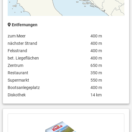
Waschmaschine in der Unterkunft
Internet per WLAN
Es sind bis zu vier Hunde erlaubt.
Entfernungen
zum Meer
400 m
nächster Strand
400 m
Felsstrand
400 m
bet. Liegeflächen
400 m
Zentrum
650 m
Restaurant
350 m
Supermarkt
550 m
Bootsanlegeplatz
400 m
Diskothek
14 km