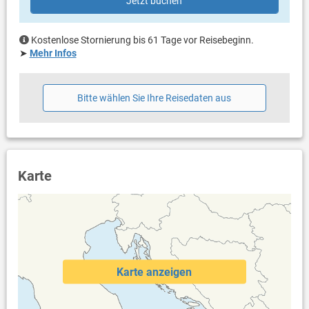
Jetzt buchen
einen Spaziergang durch Klančić, eine der schmalsten Gassen
eigener Balkon
der Welt, oder einen Besuch in den lokalen Weinkellern mit
Meerblick
Verkostung des berühmten Žlahtina-Weins.
Bestuhlung
Kostenlose Stornierung bis 61 Tage vor Reisebeginn.
eigene Terrasse
➤
Mehr Infos
Die Villa Maja ist auch der perfekte Ausgangspunkt, um die Insel
Meerblick
Krk zu erkunden – von versteckten Buchten und malerischen
Bestuhlung
Stränden bis hin zu charmanten Dörfern und historischen
Liegen
Städten, die nur darauf warten, entdeckt zu werden.
Bitte wählen Sie Ihre Reisedaten aus
Sonnenschirm
Villa Maja ist für Gäste geschaffen, die Luxus, Privatsphäre,
Weitere Informationen
atemberaubende Ausblicke und den Komfort einer modernen
Garten zur Benutzung
Villa mit mediterranem Flair schätzen. Hier schaffen Sie
Komplett eingezäuntes Grundstück
Erinnerungen, die ein Leben lang bleiben.
Grill vorhanden
Karte
Privater Parkplatz auf dem Grundstück
Swimmingpool (32 m²)
Dusche im Außenbereich
Haustier erlaubt (gegen Gebühr: 10.00 € pro Tag / pro
Haustier)
Heizung
Klimaanlage im Preis inklusive
Karte anzeigen
Bettwäsche vorhanden
Handtücher vorhanden
Fön