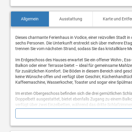
Allgemein
Ausstattung
Karte und Entf
Dieses charmante Ferienhaus in Vodice, einer reizvollen Stadt in
sechs Personen. Die Unterkunft erstreckt sich über mehrere Etag
trennen Sie vom nächsten Strand, sodass Sie das kristallklare M
Im Erdgeschoss des Hauses erwartet Sie ein offener Wohn-, Ess
Balkon oder einer Terrasse bietet – ideal für gemeinsame Mahlze
für zusätzlichen Komfort. Die Böden in diesem Bereich sind gesc
keine Wünsche offen und verfügt über Geschirr, Küchenhandtücher
Kaffeemaschine, Wasserkocher, Toaster und sogar eine Spülmas
Im ersten Obergeschoss befinden sich die drei gemütlichen Sch
Doppelbett ausgestattet, bietet ebenfalls Zugang zu einem Balko
verfügt über zwei Einzelbetten, während das dritte Schlafzimm
auch einen herrlichen Meerblick bietet. Alle Schlafzimmer sind g
und Dusche (en suite) und ein weiteres mit WC und Dusche.
Draußen lädt ein privater, überdachter Balkon mit Bestuhlung zu