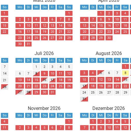
März 2026
April 2026
So
Mo
Di
Mi
Do
Fr
Sa
So
Mo
Di
Mi
Do
Fr
Sa
1
1
1
2
3
4
8
2
3
4
5
6
7
8
6
7
8
9
10
11
15
9
10
11
12
13
14
15
13
14
15
16
17
18
22
16
17
18
19
20
21
22
20
21
22
23
24
25
23
24
25
26
27
28
29
27
28
29
30
30
31
Juli 2026
August 2026
So
Mo
Di
Mi
Do
Fr
Sa
So
Mo
Di
Mi
Do
Fr
Sa
1
7
1
2
3
4
5
3
4
5
6
7
8
14
6
7
8
9
10
11
12
10
11
12
13
14
15
13
14
15
16
17
18
19
21
20
21
22
23
24
25
26
17
18
19
20
21
22
28
27
28
29
30
31
24
25
26
27
28
29
31
November 2026
Dezember 2026
So
Mo
Di
Mi
Do
Fr
Sa
So
Mo
Di
Mi
Do
Fr
Sa
4
1
1
2
3
4
5
11
2
3
4
5
6
7
8
7
8
9
10
11
12