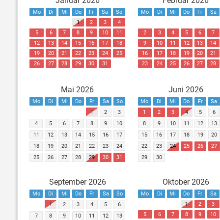
Januar 2026
Februar 2026
Mo
Di
Mi
Do
Fr
Sa
So
Mo
Di
Mi
Do
Fr
Sa
1
2
3
4
5
6
7
8
9
10
11
2
3
4
5
6
7
12
13
14
15
16
17
18
9
10
11
12
13
14
19
20
21
22
23
24
25
16
17
18
19
20
21
26
27
28
29
30
31
23
24
25
26
27
28
Mai 2026
Juni 2026
Mo
Di
Mi
Do
Fr
Sa
So
Mo
Di
Mi
Do
Fr
Sa
1
2
3
1
2
3
4
5
6
4
5
6
7
8
9
10
8
9
10
11
12
13
11
12
13
14
15
16
17
15
16
17
18
19
20
18
19
20
21
22
23
24
22
23
24
25
26
27
25
26
27
28
29
30
31
29
30
September 2026
Oktober 2026
Mo
Di
Mi
Do
Fr
Sa
So
Mo
Di
Mi
Do
Fr
Sa
1
2
3
1
2
3
4
5
6
5
6
7
8
9
10
7
8
9
10
11
12
13