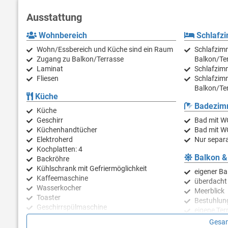
eine eigene Terrasse mit Bestuhlung, Liegen und Sonnenschirm 
Grillplatz bietet Raum für Entspannung und Privatsphäre. Ein p
Ausstattung
sorgt ein Swimmingpool sowie eine Außendusche. Das Ferienhaus 
Bettwäsche, Handtücher, ein Fön und eine Waschmaschine steh
Wohnbereich
Schlafz
Haus verfügbar, und Haustiere sind in dieser Unterkunft nicht ge
Wohn/Essbereich und Küche sind ein Raum
Schlafzimm
Zugang zu Balkon/Terrasse
Balkon/Ter
Laminat
Schlafzimm
Fliesen
Schlafzimm
Balkon/Ter
Küche
Badezim
Küche
Geschirr
Bad mit WC
Küchenhandtücher
Bad mit W
Elektroherd
Nur separa
Kochplatten: 4
Balkon &
Backröhre
Kühlschrank mit Gefriermöglichkeit
eigener Ba
Kaffeemaschine
überdacht
Wasserkocher
Meerblick
Toaster
Bestuhlun
Geschirrspülmaschine
eigene Ter
Bestuhlun
Gesam