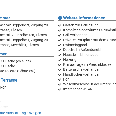
– perfekt für sonnenverwöhnte Stunden. Der komplett eingezäunte Garte
rivater Parkplatz auf dem Grundstück ist vorhanden. Für Abkühlung an h
ist zudem mit Heizung und Klimaanlage ausgestattet, die im Preis inbegr
en den Gästen ebenfalls zur Verfügung. WLAN-Internetzugang ist im ge
immer
Weitere Informationen
stattet.
er mit Doppelbett, Zugang zu
Garten zur Benutzung
rasse, Fliesen
Komplett eingezäuntes Grundst
er mit 2 Einzelbetten, Fliesen
Grill vorhanden
er mit Doppelbett, Zugang zu
Privater Parkplatz auf dem Grun
rasse, Meerblick, Fliesen
Swimmingpool
Dusche im Außenbereich
mer
Haustier nicht erlaubt
Heizung
, Dusche (en suite)
Klimaanlage im Preis inklusive
C, Dusche
Bettwäsche vorhanden
te Toilette (Gäste WC)
Handtücher vorhanden
Fön
 Terrasse
Waschmaschine in der Unterkunf
lkon
Internet per WLAN
g
rasse
g
te Ausstattung anzeigen