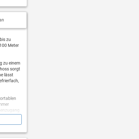
an
bis zu
1100 Meter
ng zu einem
choss sorgt
e lässt
frierfach,
fortablen
immer
ssenzugang
s mit WC
ich gibt es