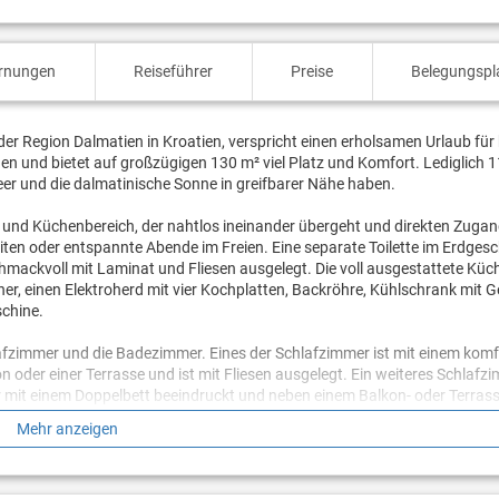
ernungen
Reiseführer
Preise
Belegungspl
 der Region Dalmatien in Kroatien, verspricht einen erholsamen Urlaub für 
en und bietet auf großzügigen 130 m² viel Platz und Komfort. Lediglich 
eer und die dalmatinische Sonne in greifbarer Nähe haben.
- und Küchenbereich, der nahtlos ineinander übergeht und direkten Zuga
iten oder entspannte Abende im Freien. Eine separate Toilette im Erdges
hmackvoll mit Laminat und Fliesen ausgelegt. Die voll ausgestattete Küch
, einen Elektroherd mit vier Kochplatten, Backröhre, Kühlschrank mit Ge
chine.
lafzimmer und die Badezimmer. Eines der Schlafzimmer ist mit einem kom
n oder einer Terrasse und ist mit Fliesen ausgelegt. Ein weiteres Schlafz
er mit einem Doppelbett beeindruckt und neben einem Balkon- oder Terra
efliest. Für die Körperpflege stehen zwei Badezimmer zur Verfügung: eine
Mehr anzeigen
m Verweilen ein, von dem aus Sie den Meerblick genießen können. Zusätzl