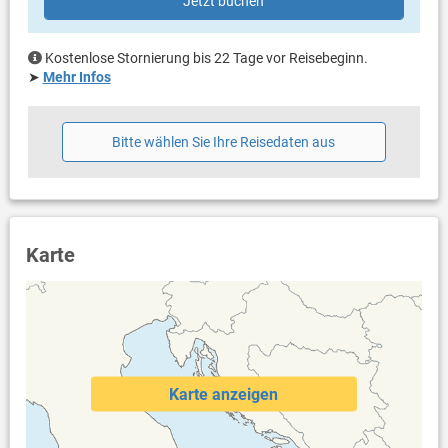
Jetzt buchen
überdacht
Bestuhlung
Liegen
Kostenlose Stornierung bis 22 Tage vor Reisebeginn.
Sonnenschirm
➤
Mehr Infos
Terrassengröße: 30 m²
Weitere Informationen
Bitte wählen Sie Ihre Reisedaten aus
Garten zur Benutzung
Komplett eingezäuntes Grundstück
Grill vorhanden
Privater Parkplatz auf dem Grundstück
Haustier erlaubt (gegen Gebühr: 8.00 € pro Tag / pro
Haustier)
Karte
Klimaanlage im Preis inklusive
Bettwäsche vorhanden
Handtücher vorhanden
Fön
Waschmaschine in der Unterkunft
Internet per WLAN
Safe
Karte anzeigen
Garten zur allein Nutzung.