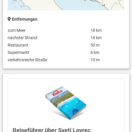
Entfernungen
zum Meer
18 km
nächster Strand
18 km
Restaurant
50 m
Supermarkt
6 km
verkehrsreiche Straße
10 m
Reiseführer über Sveti Lovrec