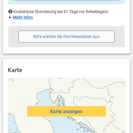
Dusche im Außenbereich
Haustier nicht erlaubt
Kostenlose Stornierung bis 61 Tage vor Reisebeginn.
Heizung
➤
Mehr Infos
Klimaanlage im Preis inklusive
Bettwäsche vorhanden
Handtücher vorhanden
Bitte wählen Sie Ihre Reisedaten aus
Waschmaschine in der Unterkunft
Internet per WLAN
Safe
Karte
Karte anzeigen