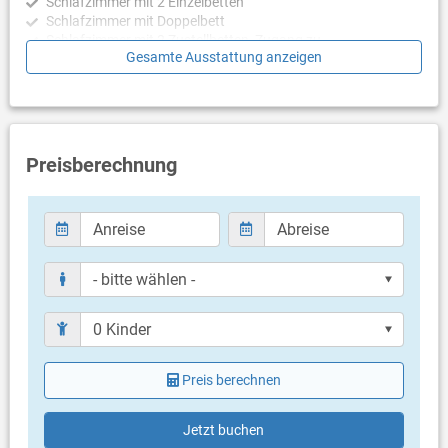
Schlafzimmer mit 2 Einzelbetten
Schlafzimmer mit Doppelbett
Schlafzimmer mit 2 Zustellbetten, Zugang zu
Gesamte Ausstattung anzeigen
Balkon/Terrasse
Badezimmer
Bad mit WC, Dusche
Preisberechnung
Balkon & Terrasse
- keine Angaben -
Weitere Informationen
Grill vorhanden
Öffentlicher Parkplatz auf sonstigen Parkflächen in ca. 300
Meter Entfernung (kostenlos)
Haustier nicht erlaubt
Klimaanlage im Preis inklusive
Bettwäsche vorhanden
Handtücher vorhanden
Preis berechnen
Fön
Internet per WLAN
Jetzt buchen