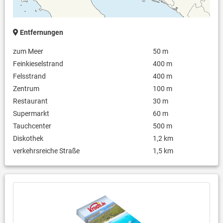
Entfernungen
zum Meer
50 m
Feinkieselstrand
400 m
Felsstrand
400 m
Zentrum
100 m
Restaurant
30 m
Supermarkt
60 m
Tauchcenter
500 m
Diskothek
1,2 km
verkehrsreiche Straße
1,5 km