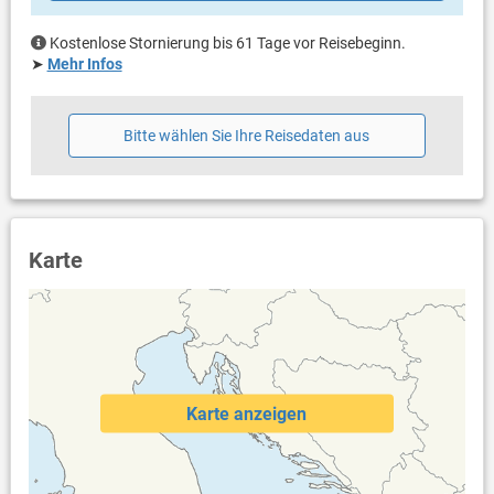
Bestuhlung
Kostenlose Stornierung bis 61 Tage vor Reisebeginn.
Weitere Informationen
➤
Mehr Infos
Garten zur Benutzung
Grill vorhanden
Privater Parkplatz auf dem Grundstück
Bitte wählen Sie Ihre Reisedaten aus
Swimmingpool
Fitnessraum
Haustier erlaubt (gegen Gebühr: 15.00 € pro Tag / pro
Haustier)
Heizung
Klimaanlage im Preis inklusive
Karte
Bettwäsche vorhanden
Handtücher vorhanden
Fön
Waschmaschine in der Unterkunft
Internet per WLAN
Safe
Karte anzeigen