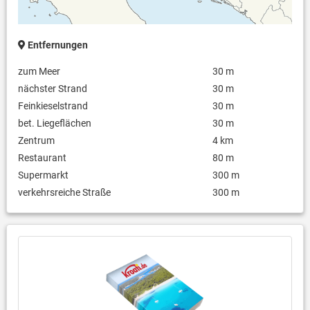
Entfernungen
zum Meer
30 m
nächster Strand
30 m
Feinkieselstrand
30 m
bet. Liegeflächen
30 m
Zentrum
4 km
Restaurant
80 m
Supermarkt
300 m
verkehrsreiche Straße
300 m