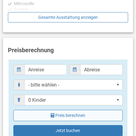
Mikrowelle
Hausordnung besagt, dass keine Partys oder Veranstaltungen
Toaster
erlaubt sind, und dass das Rauchen verboten ist. Wie in der
Geschirrspülmaschine
Gesamte Ausstattung anzeigen
Anzeige angegeben, sind Haustiere nur auf Anfrage und gegen
eine geringe Gebühr gestattet.
Schlafzimmer
Schlafzimmer mit Doppelbett
Schlafzimmer mit Doppelbett
Schlafzimmer mit Doppelbett
Preisberechnung
Schlafzimmer mit Doppelbett
Schlafzimmer mit Doppelbett
Badezimmer
Bad mit WC, Dusche
Bad mit WC, Dusche
Bad mit WC, Dusche
Bad mit WC, Dusche
Bad mit WC, Dusche
Balkon & Terrasse
Preis berechnen
eigener Balkon
Bestuhlung
Jetzt buchen
eigene Terrasse