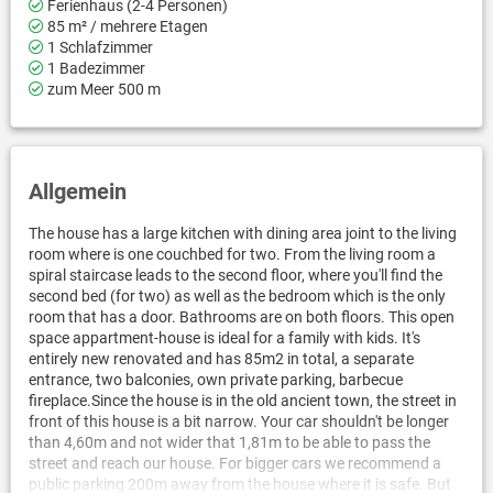
Ferienhaus (2-4 Personen)
85 m² / mehrere Etagen
1 Schlafzimmer
1 Badezimmer
zum Meer 500 m
Allgemein
The house has a large kitchen with dining area joint to the living
room where is one couchbed for two. From the living room a
spiral staircase leads to the second floor, where you'll find the
second bed (for two) as well as the bedroom which is the only
room that has a door. Bathrooms are on both floors. This open
space appartment-house is ideal for a family with kids. It's
entirely new renovated and has 85m2 in total, a separate
entrance, two balconies, own private parking, barbecue
fireplace.Since the house is in the old ancient town, the street in
front of this house is a bit narrow. Your car shouldn't be longer
than 4,60m and not wider that 1,81m to be able to pass the
street and reach our house. For bigger cars we recommend a
public parking 200m away from the house where it is safe. But