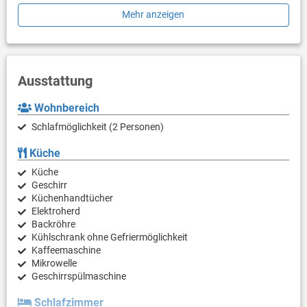
in summertime it's often packed and occupied because of high
Mehr anzeigen
tourism.
Ausstattung
Wohnbereich
Schlafmöglichkeit (2 Personen)
Küche
Küche
Geschirr
Küchenhandtücher
Elektroherd
Backröhre
Kühlschrank ohne Gefriermöglichkeit
Kaffeemaschine
Mikrowelle
Geschirrspülmaschine
Schlafzimmer