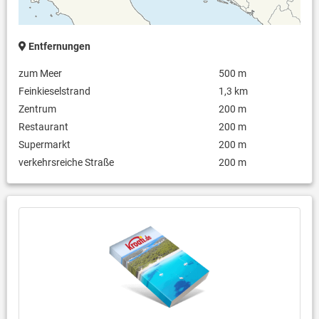
Entfernungen
zum Meer
500 m
Feinkieselstrand
1,3 km
Zentrum
200 m
Restaurant
200 m
Supermarkt
200 m
verkehrsreiche Straße
200 m