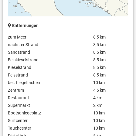
Entfernungen
zum Meer
8,5 km
nächster Strand
8,5 km
Sandstrand
8,5 km
Feinkieselstrand
8,5 km
Kieselstrand
8,5 km
Felsstrand
8,5 km
bet. Liegeflächen
10 km
Zentrum
4,5 km
Restaurant
4 km
Supermarkt
2 km
Bootsanlegeplatz
10 km
Surfcenter
10 km
Tauchcenter
10 km
Diskothek
5 km