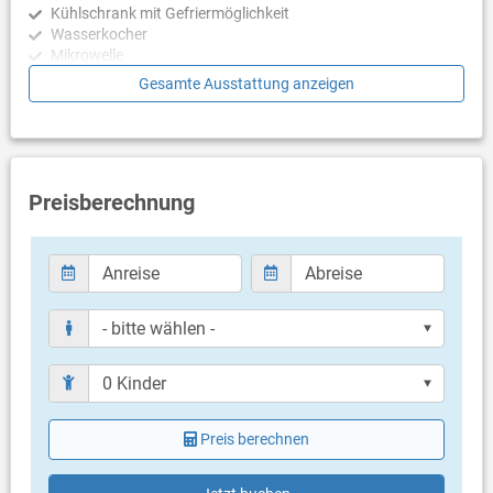
Kühlschrank mit Gefriermöglichkeit
Wasserkocher
Mikrowelle
Toaster
Gesamte Ausstattung anzeigen
Geschirrspülmaschine
Schlafzimmer
Schlafzimmer mit Doppelbett, Laminat
Schlafzimmer mit Doppelbett, Laminat
Preisberechnung
Schlafzimmer mit Doppelbett, Laminat
Badezimmer
Bad mit WC, Dusche
Bad mit WC, Dusche
Balkon & Terrasse
eigener Balkon
überdacht
Bestuhlung
Preis berechnen
eigene Terrasse
überdacht
Bestuhlung