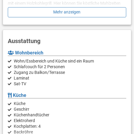
mit einem Holzkohlegrill. Hier können Sie köstliche Mahlzeiten
zubereiten. Die Villa ist klimatisiert, verfügt über WLAN und einen
Mehr anzeigen
privaten Parkplatz für mehr als 4 Autos.
Ausstattung
Wohnbereich
Wohn/Essbereich und Küche sind ein Raum
Schlafcouch für 2 Personen
Zugang zu Balkon/Terrasse
Laminat
Sat-TV
Küche
Küche
Geschirr
Küchenhandtücher
Elektroherd
Kochplatten: 4
Backröhre