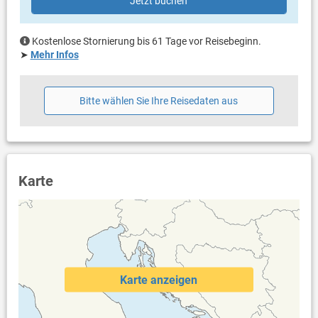
Jetzt buchen
Liegen
Sonnenschirm
Kostenlose Stornierung bis 61 Tage vor Reisebeginn.
Weitere Informationen
➤
Mehr Infos
Garten zur Benutzung
Grill vorhanden
Parkplatz beim Haus
Bitte wählen Sie Ihre Reisedaten aus
Swimmingpool (30 m²)
Haustier erlaubt (gegen Gebühr: 8.00 € pro Tag / pro
Haustier)
Klimaanlage im Preis inklusive
Bettwäsche vorhanden
Handtücher vorhanden
Karte
Fön
Waschmaschine in der Unterkunft
Internet per WLAN
Safe
2. Wohnberreich mit Küche, Wohn-/Esszimmer und Balkon
Karte anzeigen