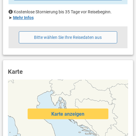
Handtücher vorhanden
Fön
Kostenlose Stornierung bis 35 Tage vor Reisebeginn.
Waschmaschine in der Unterkunft
➤
Mehr Infos
Internet per WLAN
Bitte wählen Sie Ihre Reisedaten aus
Karte
Karte anzeigen