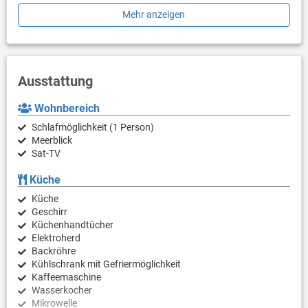
überfüllten Terrassen – erwecken Sie Ihren inneren Koch mit
Mehr anzeigen
dem verfügbaren Grill und gönnen Sie sich köstliche lokale
Speisen. Ein netter kleiner zusätzlicher Bonus ist der Blick auf
Das Meer, die Grünfläche und den Hof.
Die Unterkunft ist mit allen notwendigen Annehmlichkeiten für
Ausstattung
einen erholsamen Urlaub ausgestattet: Klimaanlage, Fernseher,
Internet, Bügeleisen, Waschmaschine. Parkplatz zu Ihren
Wohnbereich
Diensten.
Schlafmöglichkeit (1 Person)
PS: Lassen Sie sich einen Tagesausflug nicht entgehen und
Meerblick
tauchen Sie überall in die unberührte Natur ein. Erkunden Sie die
Sat-TV
Schönheit des Rogoznica entfernten Zentrums von 3000 m.
Küche
Sind Sie bereit, Ihren Traumurlaub Wirklichkeit werden zu
Küche
lassen? Buchen Sie Unterkunft Osti, solange noch verfügbar.
Geschirr
Küchenhandtücher
Elektroherd
Backröhre
Kühlschrank mit Gefriermöglichkeit
Kaffeemaschine
Wasserkocher
Mikrowelle