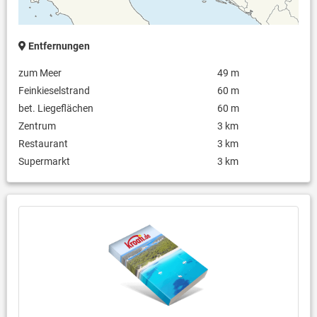
Entfernungen
zum Meer
49 m
Feinkieselstrand
60 m
bet. Liegeflächen
60 m
Zentrum
3 km
Restaurant
3 km
Supermarkt
3 km