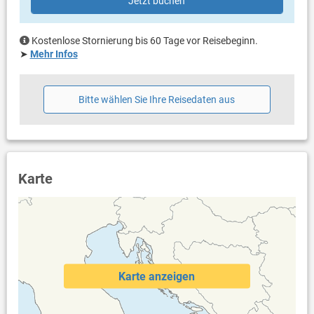
Bad mit WC, Dusche
Jetzt buchen
wurden.
Balkon & Terrasse
Kostenlose Stornierung bis 60 Tage vor Reisebeginn.
eigener Balkon
➤
Mehr Infos
überdacht
Meerblick
Bestuhlung
Bitte wählen Sie Ihre Reisedaten aus
Balkongröße: 10 m²
eigene Terrasse
Meerblick
Bestuhlung
Liegen
Sonnenschirm
Karte
Terrassengröße: 150 m²
Weitere Informationen
Garten zur Benutzung
Grill vorhanden
Privater Parkplatz auf dem Grundstück
Swimmingpool (35 m²)
Karte anzeigen
Kinderbecken
Dusche im Außenbereich
Sauna