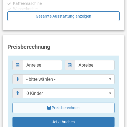
Kaffeemaschine
Wasserkocher
Mikrowelle
Gesamte Ausstattung anzeigen
Toaster
Geschirrspülmaschine
Schlafzimmer
Schlafzimmer mit Doppelbett, Laminat
Preisberechnung
Schlafzimmer mit Doppelbett, Laminat
Schlafzimmer mit Doppelbett, Laminat
Schlafzimmer mit Doppelbett, Laminat
Schlafzimmer mit Doppelbett, Laminat
Schlafzimmer mit 2 Einzelbetten, Laminat
Schlafzimmer mit Einzelbett, Laminat
Badezimmer
Bad mit WC, Dusche
Bad mit WC, Dusche
Bad mit WC, Badewanne
Preis berechnen
Nur separate Toilette (Gäste WC)
Balkon & Terrasse
Jetzt buchen