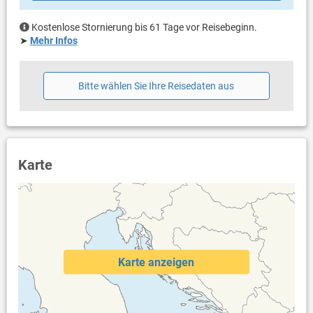
eigene Terrasse
überdacht
Kostenlose Stornierung bis 61 Tage vor Reisebeginn.
Bestuhlung
➤
Mehr Infos
Liegen
Sonnenschirm
Weitere Informationen
Bitte wählen Sie Ihre Reisedaten aus
Garten zur Benutzung
Grill vorhanden
Privater Parkplatz auf dem Grundstück
Swimmingpool (48 m²)
Haustier erlaubt (gegen Gebühr: 10.00 € pro Tag / pro
Karte
Haustier)
Klimaanlage im Preis inklusive
Bettwäsche vorhanden
Handtücher vorhanden
Fön
Waschmaschine in der Unterkunft
Internet per WLAN
Karte anzeigen
Safe