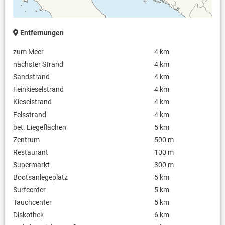
Entfernungen
zum Meer
4 km
nächster Strand
4 km
Sandstrand
4 km
Feinkieselstrand
4 km
Kieselstrand
4 km
Felsstrand
4 km
bet. Liegeflächen
5 km
Zentrum
500 m
Restaurant
100 m
Supermarkt
300 m
Bootsanlegeplatz
5 km
Surfcenter
5 km
Tauchcenter
5 km
Diskothek
6 km