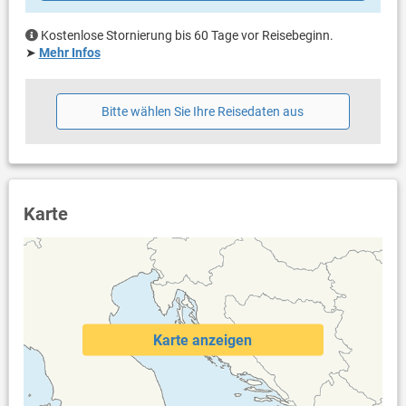
eigene Terrasse
überdacht
Kostenlose Stornierung bis 60 Tage vor Reisebeginn.
Bestuhlung
➤
Mehr Infos
Liegen
Sonnenschirm
Terrassengröße: 30 m²
Bitte wählen Sie Ihre Reisedaten aus
Weitere Informationen
Garten zur Benutzung
Grill vorhanden
Privater Parkplatz auf dem Grundstück
Swimmingpool (32 m²)
Karte
Whirlpool
Dusche im Außenbereich
Haustier erlaubt (gegen Gebühr: 15.00 € pro Tag / pro
Haustier)
Heizung
Klimaanlage im Preis inklusive
Bettwäsche vorhanden
Karte anzeigen
Handtücher vorhanden
Fön
Waschmaschine in der Unterkunft
Internet per WLAN