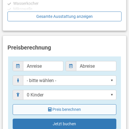
Wasserkocher
Mikrowelle
Toaster
Gesamte Ausstattung anzeigen
Geschirrspülmaschine
Schlafzimmer
Schlafzimmer mit Doppelbett, Laminat
Schlafzimmer mit Doppelbett, Laminat
Preisberechnung
Schlafzimmer mit 2 Einzelbetten, Laminat
Badezimmer
Bad mit WC, Dusche (en suite)
Bad mit WC, Dusche (en suite)
Bad mit WC, Dusche (en suite)
Bad mit WC, Dusche
Bad mit WC, Dusche
Balkon & Terrasse
Preis berechnen
eigener Balkon
überdacht
Bestuhlung
Jetzt buchen
Balkongröße: 30 m²