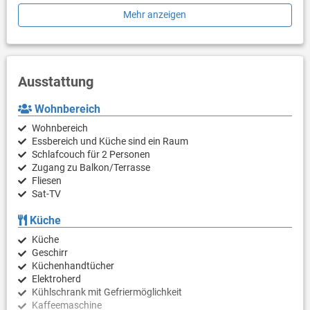
Gewürze für die köstlichsten Gerichte. Draußen können Sie die
Mehr anzeigen
überdachte Terrasse mit Grill genießen. Der Pool mit
Liegestühlen und Sonnenschirmen bietet Ihnen einen idealen
Ort, um die Sonne und die Ruhe der umliegenden Natur zu
genießen.
Ausstattung
Wohnbereich
Wohnbereich
Essbereich und Küche sind ein Raum
Schlafcouch für 2 Personen
Zugang zu Balkon/Terrasse
Fliesen
Sat-TV
Küche
Küche
Geschirr
Küchenhandtücher
Elektroherd
Kühlschrank mit Gefriermöglichkeit
Kaffeemaschine