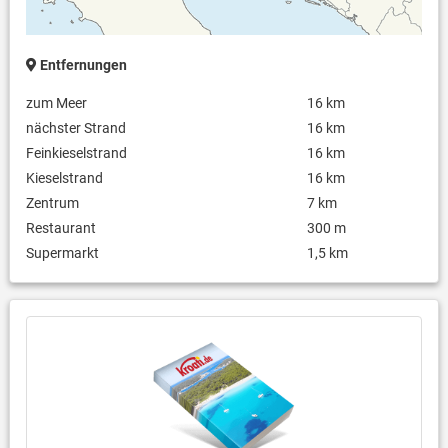
Safe
Tischfußball, Darts und Swing
Entfernungen
zum Meer
16 km
nächster Strand
16 km
Feinkieselstrand
16 km
Kieselstrand
16 km
Zentrum
7 km
Restaurant
300 m
Supermarkt
1,5 km