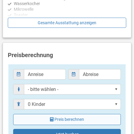
Wasserkocher
Mikrowelle
Toaster
Geschirrspülmaschine
Gesamte Ausstattung anzeigen
Schlafzimmer
Schlafzimmer mit Doppelbett, Laminat
Schlafzimmer mit Doppelbett, Laminat
Schlafzimmer mit Doppelbett, Laminat
Preisberechnung
Badezimmer
Bad mit WC, Dusche
Bad mit WC, Dusche
Bad mit WC, Badewanne
Balkon & Terrasse
eigener Balkon
überdacht
Bestuhlung
Preis berechnen
Liegen
Balkongröße: 10 m²
eigene Terrasse