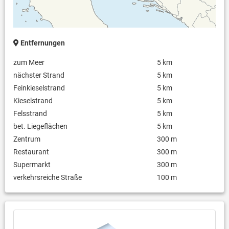
Entfernungen
zum Meer
5 km
nächster Strand
5 km
Feinkieselstrand
5 km
Kieselstrand
5 km
Felsstrand
5 km
bet. Liegeflächen
5 km
Zentrum
300 m
Restaurant
300 m
Supermarkt
300 m
verkehrsreiche Straße
100 m