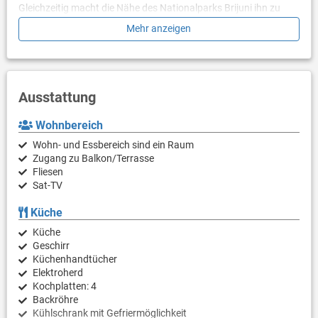
Gleichzeitig macht die Nähe des Nationalparks Brijuni ihn zu
einem attraktiven Touristenziel. Der erste Strand befindet sich 5
Mehr anzeigen
km entfernt in einem Touristenlager unter dem Namen "Mon
Perin".
Ausstattung
Wohnbereich
Wohn- und Essbereich sind ein Raum
Zugang zu Balkon/Terrasse
Fliesen
Sat-TV
Küche
Küche
Geschirr
Küchenhandtücher
Elektroherd
Kochplatten: 4
Backröhre
Kühlschrank mit Gefriermöglichkeit