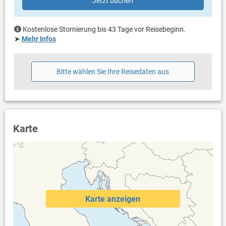
Jetzt buchen
überdacht
Bestuhlung
Terrassengröße: 40 m²
Kostenlose Stornierung bis 43 Tage vor Reisebeginn.
➤
Mehr Infos
Weitere Informationen
Garten zur Benutzung
Privater Parkplatz auf dem Grundstück
Bitte wählen Sie Ihre Reisedaten aus
Haustier nicht erlaubt
Klimaanlage im Preis inklusive
Bettwäsche vorhanden
Handtücher vorhanden
Fön
Waschmaschine in der Unterkunft
Karte
Internet per WLAN
Karte anzeigen