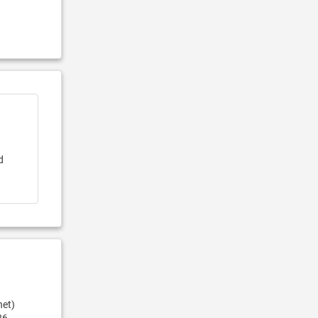
d
net)