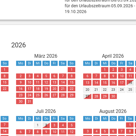
für den Urlaubszeitraum bis 05.09.20
für den Urlaubszeitraum 05.09.2026 -
19.10.2026
2026
März 2026
April 2026
So
Mo
Di
Mi
Do
Fr
Sa
So
Mo
Di
Mi
Do
Fr
Sa
1
1
1
2
3
4
8
2
3
4
5
6
7
8
6
7
8
9
10
11
15
9
10
11
12
13
14
15
13
14
15
16
17
18
22
16
17
18
19
20
21
22
20
21
22
23
24
25
23
24
25
26
27
28
29
27
28
29
30
30
31
Juli 2026
August 2026
So
Mo
Di
Mi
Do
Fr
Sa
So
Mo
Di
Mi
Do
Fr
Sa
7
1
1
2
3
4
5
14
3
4
5
6
7
8
6
7
8
9
10
11
12