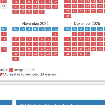
21
10
11
12
13
14
15
13
14
15
16
17
18
19
17
18
19
20
21
22
28
20
21
22
23
24
25
26
24
25
26
27
28
29
27
28
29
30
31
31
November 2026
Dezember 2026
So
Mo
Di
Mi
Do
Fr
Sa
So
Mo
Di
Mi
Do
Fr
Sa
4
1
1
2
3
4
5
11
2
3
4
5
6
7
8
7
8
9
10
11
12
9
10
11
12
13
14
15
14
15
16
17
18
19
18
16
17
18
19
20
21
22
21
22
23
24
25
26
25
23
24
25
26
27
28
29
28
29
30
31
30
Heute
Belegt
Frei
Abreisetag können gebucht werden.