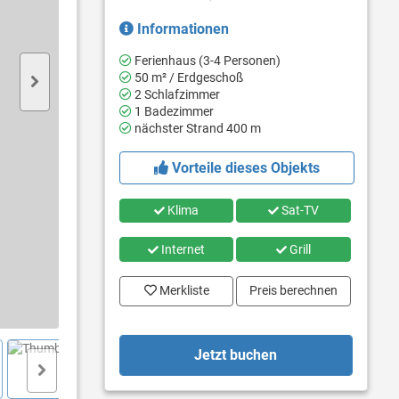
Informationen
Ferienhaus (3-4 Personen)
50 m² / Erdgeschoß
2 Schlafzimmer
1 Badezimmer
nächster Strand 400 m
Vorteile dieses Objekts
Klima
Sat-TV
Internet
Grill
Merkliste
Preis berechnen
Jetzt buchen