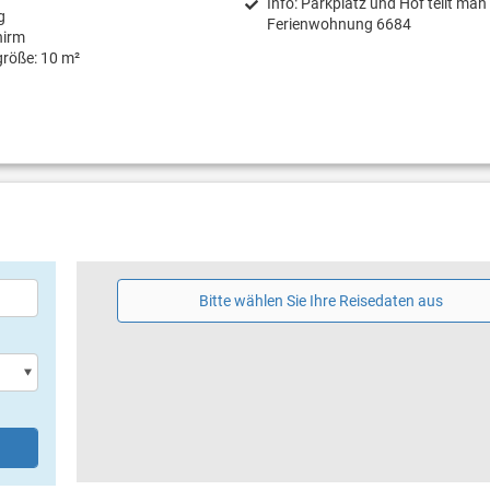
Info: Parkplatz und Hof teilt man
g
Ferienwohnung 6684
hirm
größe: 10 m²
Bitte wählen Sie Ihre Reisedaten aus