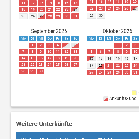
15
16
17
18
19
20
11
12
13
14
15
16
17
22
23
24
25
26
27
18
19
20
21
22
23
24
29
30
25
26
27
28
29
30
31
September 2026
Oktober 2026
Mo
Di
Mi
Do
Fr
Sa
So
Mo
Di
Mi
Do
Fr
Sa
1
2
3
4
5
6
1
2
3
7
8
9
10
11
12
13
5
6
7
8
9
10
14
15
16
17
18
19
20
12
13
14
15
16
17
21
22
23
24
25
26
27
19
20
21
22
23
24
28
29
30
26
27
28
29
30
31
Ankunfts- und
Weitere Unterkünfte