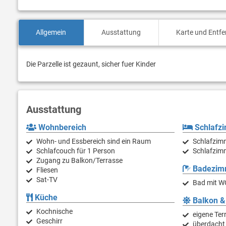
Allgemein
Ausstattung
Karte und Entf
Die Parzelle ist gezaunt, sicher fuer Kinder
Ausstattung
Wohnbereich
Schlafz
Wohn- und Essbereich sind ein Raum
Schlafzimm
Schlafcouch für 1 Person
Schlafzimm
Zugang zu Balkon/Terrasse
Badezim
Fliesen
Sat-TV
Bad mit W
Küche
Balkon &
Kochnische
eigene Ter
Geschirr
überdacht