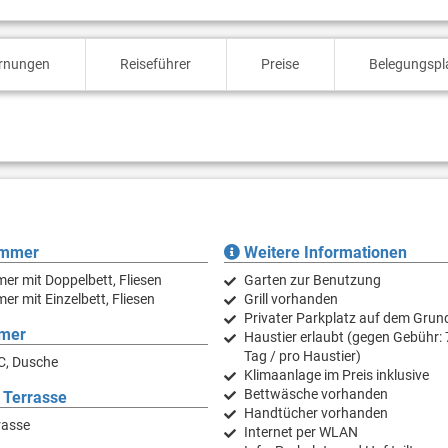
ernungen
Reiseführer
Preise
Belegungspl
immer
Weitere Informationen
er mit Doppelbett, Fliesen
Garten zur Benutzung
er mit Einzelbett, Fliesen
Grill vorhanden
Privater Parkplatz auf dem Grun
mer
Haustier erlaubt (gegen Gebühr: 
Tag / pro Haustier)
C, Dusche
Klimaanlage im Preis inklusive
Bettwäsche vorhanden
 Terrasse
Handtücher vorhanden
rasse
Internet per WLAN