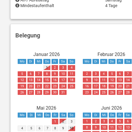
An-/ Abreisetag
Samstag
Mindestaufenthalt
4 Tage
Belegung
Januar 2026
Februar 2026
Mo
Di
Mi
Do
Fr
Sa
So
Mo
Di
Mi
Do
Fr
Sa
1
2
3
4
5
6
7
8
9
10
11
2
3
4
5
6
7
12
13
14
15
16
17
18
9
10
11
12
13
14
19
20
21
22
23
24
25
16
17
18
19
20
21
26
27
28
29
30
31
23
24
25
26
27
28
Mai 2026
Juni 2026
Mo
Di
Mi
Do
Fr
Sa
So
Mo
Di
Mi
Do
Fr
Sa
1
2
3
4
5
6
1
2
3
8
9
10
11
12
13
4
5
6
7
8
9
10