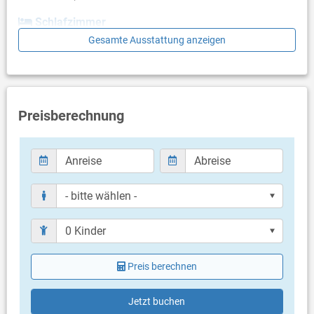
Personen, eine Außendusche und einen Grillplatz neben dem
Schlafzimmer
Pool für Ihre kulinarischen Köstlichkeiten und ideale Abende bei
Gesamte Ausstattung anzeigen
einem Glas Wein in dieser ruhigen Umgebung. Der Außenbereich
Schlafzimmer mit Doppelbett
lädt zum Entspannen und Genießen ein, egal ob Sie eine
Schlafzimmer mit Doppelbett
köstliche Mahlzeit zubereiten oder einfach nur ein kühles
Schlafzimmer mit Doppelbett
Getränk genießen. Abgesehen von den opulenten Einrichtungen
Schlafzimmer mit Doppelbett
können Besucher auch an der bereitgestellten Tischtennisplatte
Schlafzimmer mit Doppelbett
freundschaftliche Rivalitäten austragen.
Schlafzimmer mit Doppelbett
Preisberechnung
* Das Erdgeschoss (Poolebene) verfügt über eine voll
Badezimmer
funktionsfähige Küche (komplett mit einer Dolce Gusto-
Bad mit WC, Dusche
Kaffeemaschine, Wasserkocher, Toaster, Kühlschrank mit
Bad mit WC, Badewanne
Eismaschine usw.), eine separate Toilette, eine ebenerdige
Bad mit WC, Dusche
Dusche, einen Fitnessbereich mit Laufband, Pilatesgeräte, Bank
Bad mit WC, Badewanne
und einige Gewichte sowie ein Waschraum mit Trockner und
Nur separate Toilette (Gäste WC)
Waschmaschine.
Bad mit WC, Dusche
*Die erste Etage verfügt über einen Wohnbereich mit
Balkon & Terrasse
Klimaanlage, eine voll funktionsfähige Küche mit Kücheninsel
und Balkon, einen Esstisch für sechs Personen, einen stilvollen
Preis berechnen
eigener Balkon
und gemütlichen Wohnbereich mit einem Fernseher, einem Sofa
Bestuhlung
und eine Terrasse mit einem Tisch im Freien mit Blick auf den
Liegen
Jetzt buchen
Pool und die Umgebung. Das erste Schlafzimmer verfügt über
eigene Terrasse