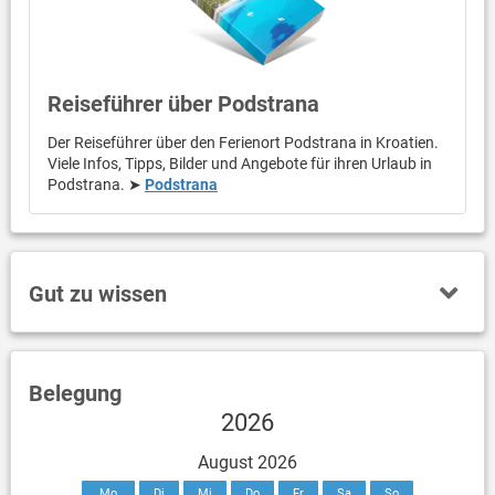
Wasserskaten. Aufgrund der Nähe von Split sind alle
Verkehrsverbindungen in der Nähe: Flughafen (27 km),
Seehafen (8 km), Busbahnhof für internationalen Verkehr (8
km), Bahnhof (8 km) und Autobahn (27 km). dann Golf-, Paddle-
und Tennisplätze nur 1,5 km von der Villa entfernt. Bei Ihrer
Reiseführer über Podstrana
Ankunft erhalten Sie von Ihrem Gastgeber viele nützliche
Informationen zu Sehenswürdigkeiten, empfohlenen
Der Reiseführer über den Ferienort Podstrana in Kroatien.
Restaurants und empfohlenen Tagestouren.
Viele Infos, Tipps, Bilder und Angebote für ihren Urlaub in
Podstrana. ➤
Podstrana
Gut zu wissen
Belegung
2026
August 2026
Mo
Di
Mi
Do
Fr
Sa
So