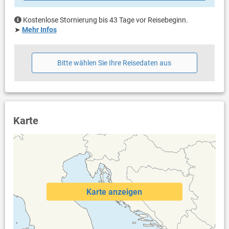
eigener Balkon
teilweise überdacht
Kostenlose Stornierung bis 43 Tage vor Reisebeginn.
Bestuhlung
➤
Mehr Infos
eigene Terrasse
überdacht
Bestuhlung
Bitte wählen Sie Ihre Reisedaten aus
Liegen
Sonnenschirm
Weitere Informationen
Garten zur Benutzung
Grill vorhanden
Karte
Privater Parkplatz auf dem Grundstück
Swimmingpool (36 m²)
Dusche im Außenbereich
Haustier nicht erlaubt
Heizung
Klimaanlage im Preis inklusive
Bettwäsche vorhanden
Karte anzeigen
Handtücher vorhanden
Fön
Waschmaschine in der Unterkunft
Internet per WLAN