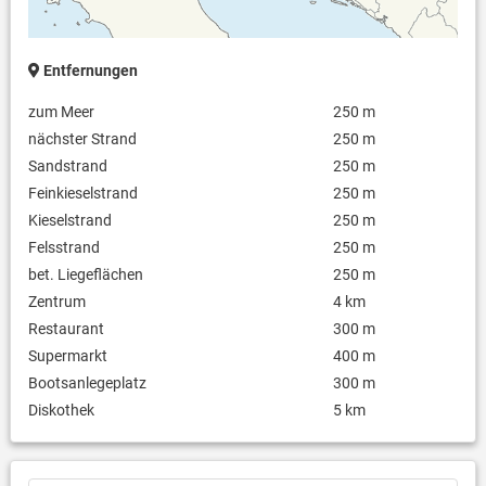
Safe
Entfernungen
zum Meer
250 m
nächster Strand
250 m
Sandstrand
250 m
Feinkieselstrand
250 m
Kieselstrand
250 m
Felsstrand
250 m
bet. Liegeflächen
250 m
Zentrum
4 km
Restaurant
300 m
Supermarkt
400 m
Bootsanlegeplatz
300 m
Diskothek
5 km