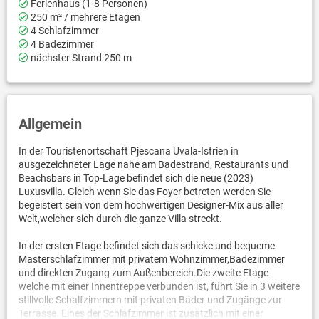
Ferienhaus (1-8 Personen)
250 m² / mehrere Etagen
4 Schlafzimmer
4 Badezimmer
nächster Strand 250 m
Allgemein
In der Touristenortschaft Pjescana Uvala-Istrien in
ausgezeichneter Lage nahe am Badestrand, Restaurants und
Beachsbars in Top-Lage befindet sich die neue (2023)
Luxusvilla. Gleich wenn Sie das Foyer betreten werden Sie
begeistert sein von dem hochwertigen Designer-Mix aus aller
Welt,welcher sich durch die ganze Villa streckt.
In der ersten Etage befindet sich das schicke und bequeme
Masterschlafzimmer mit privatem Wohnzimmer,Badezimmer
und direkten Zugang zum Außenbereich.Die zweite Etage
welche mit einer Innentreppe verbunden ist, führt Sie in 3 weitere
stillvolle Schalfzimmern mit privaten Bäder und Zugänge zur
Terrasse. Eines der Schlafzimmer ist zusätzlich mit einer