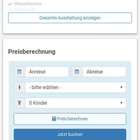
Wasserkocher
Mikrowelle
Toaster
Gesamte Ausstattung anzeigen
Geschirrspülmaschine
Schlafzimmer
Schlafzimmer mit Doppelbett, Kinderbett, Zugang zu
Balkon/Terrasse, Fliesen
Preisberechnung
Schlafzimmer mit Doppelbett, Zugang zu Balkon/Terrasse,
Fliesen
Schlafzimmer mit Doppelbett, Zugang zu Balkon/Terrasse,
Fliesen
Schlafzimmer mit Doppelbett, Zugang zu Balkon/Terrasse,
Fliesen
Badezimmer
Bad mit WC, Dusche (en suite)
Bad mit WC, Dusche (en suite)
Bad mit WC, Dusche (en suite)
Preis berechnen
Bad mit WC, Badewanne
Balkon & Terrasse
Jetzt buchen