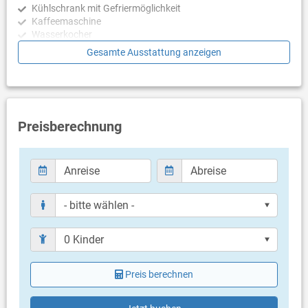
Kühlschrank mit Gefriermöglichkeit
Extrabetten, Esszimmer, Küche und Bad mit Toilette.
Kaffeemaschine
Wasserkocher
Außenbereich:
Mikrowelle
Gesamte Ausstattung anzeigen
Im mediterranen Garten bietet die Villa Gelegenheit zur
Toaster
Entspannung und Erholung. Sie können im großen
Geschirrspülmaschine
Swimmingpool schwimmen, den Außenwhirlpool nutzen (bis zu
6 Personen), auf Deckstühlen entspannen, Tischtennis spielen
Schlafzimmer
oder einfach in Gesellschaft Saft oder hausgemachten Wein
trinken und grillen.
Schlafzimmer mit Doppelbett, Zugang zu Balkon/Terrasse
Preisberechnung
Schlafzimmer mit Doppelbett, Zustellbett, Zugang zu
Haustiere sind erlaubt (geg. Gebühr). Das gesamt Grundstück
Balkon/Terrasse
ist von einem Zaun (Draht & Stein) umgeben.
Schlafzimmer mit 2 Einzelbetten
Schlafzimmer mit 2 Einzelbetten, Laminat
Bitte beachten Sie, dass der Eigentümer
keine Buchungen
von
Schlafzimmer mit Einzelbett, Laminat
jungen Gruppen, Hochzeiten und Junggesellenabschiede
Schlafzimmer mit 2 Einzelbetten, 2 Zustellbetten
akzeptiert.
Badezimmer
Lage:
Bad mit WC, Dusche, Badewanne
Bis zum Meer sind es etwa 30 km. Die nächstgelegenen
Bad mit WC, Dusche, Badewanne
empfehlenswerten Strände befinden sich in Rovinj, Vrsar und
Bad mit WC, Dusche
Porec. Einkaufsmöglichkeiten finden Sie nur wenige Kilometer
Preis berechnen
Bad mit WC, Badewanne
entfernt am Ortseingang von Pazin.
Bad mit WC, Dusche