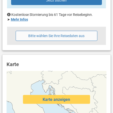
Nur separate Toilette (Gäste WC)
Jetzt buchen
Balkon & Terrasse
Kostenlose Stornierung bis 61 Tage vor Reisebeginn.
eigene Terrasse
➤
Mehr Infos
überdacht
Bestuhlung
Liegen
Bitte wählen Sie Ihre Reisedaten aus
Sonnenschirm
Weitere Informationen
Garten zur Benutzung
Grill vorhanden
Privater Parkplatz auf dem Grundstück, Garage
Karte
Swimmingpool (60 m²)
Kinderbecken
Whirlpool
Dusche im Außenbereich
Sauna
Haustier erlaubt (gegen Gebühr: 15.00 € pro Tag / pro
Haustier)
Karte anzeigen
Heizung
Klimaanlage im Preis inklusive
Bettwäsche vorhanden