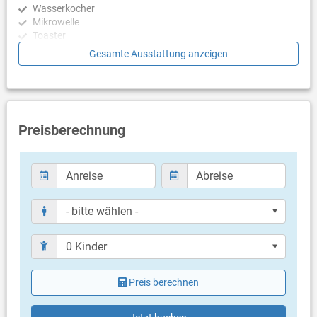
Wasserkocher
Hydromassage und einer Salzelektrolyse-Wasseraufbereitung
Mikrowelle
ohne Chlor. Es gibt einen geräumigen überdachten und nicht
Toaster
einsehbaren Bereich mit einer Lounge-Ecke vor der Küche, einen
Geschirrspülmaschine
Gesamte Ausstattung anzeigen
Sonnendeckbereich mit 4+2 Liegestühlen, eine Außendusche
und einen Essbereich im Freien mit Sonnenschirm sowie einen
Schlafzimmer
traditionellen Grill (im Wald). , Holzkohle) daneben. Sie können
den Poolbereich über die Außentreppe (Tür) oder direkt von der
Schlafzimmer mit Doppelbett
Küche oder vom Ess-/Wohnbereich aus erreichen.
Schlafzimmer mit Doppelbett
Schlafzimmer mit Doppelbett
Preisberechnung
Das ERDGESCHOSS ist über die Außentreppe oder durch die
Garage über die Innentreppe erreichbar. Das 64 m² große
Badezimmer
Erdgeschoss bietet ein voll klimatisiertes und hübsch
Bad mit WC, Dusche
eingerichtetes Wohnzimmer mit raumhohen Glastüren zum
Nur separate Toilette (Gäste WC)
Pool. Es verfügt über ein sehr bequemes Sofa, einen Flachbild-
Bad mit WC, Dusche
Sat-TV, kostenfreies WLAN und einen Esstisch für 8 Personen.
Bad mit WC, Dusche
Die Küche befindet sich nebenan und bietet alles, was Sie für
einen sehr komfortablen Aufenthalt benötigen (Nespresso-
Balkon & Terrasse
Kapselkaffeemaschine, Mikrowelle, Mixer, Wasserkocher ...),
eine Kücheninsel mit zwei Stühlen und einen direkten Zugang
eigener Balkon
zum überdachten Außenbereich zum Pool. Es gibt auch eine
eigene Terrasse
separate Toilette. Über die Innentreppe vom Ess-/Wohnzimmer
Preis berechnen
gelangen Sie in das Untergeschoss mit dem Spielzimmer und
Weitere Informationen
einer Sauna.
Grill vorhanden