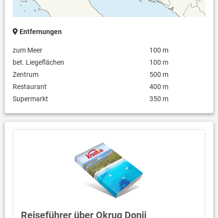
Entfernungen
zum Meer
100 m
bet. Liegeflächen
100 m
Zentrum
500 m
Restaurant
400 m
Supermarkt
350 m
Reiseführer über Okrug Donji