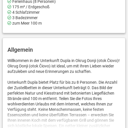
Ferienhaus (8 Personen)
175 m² / Erdgeschoß
4 Schlafzimmer
3 Badezimmer
zum Meer 100 m
Allgemein
Willkommen in der Unterkunft Dupla in Okrug Donji (otok Čiovo)!
Okrug Donji (otok Čiovo) ist ideal, um mit Ihren Lieben wieder
aufzuleben und neue Erinnerungen zu schaffen.
Unterkunft Dupla bietet Platz für bis zu 8 Personen. Die Anzahl
der Zustellbetten in dieser Unterkunft beträgt 0. Das Bild der
perfekten Natur und Kiesstrand mit betonierten Liegeflächen
Strände sind 100 m entfernt. Teilen Sie die Fotos Ihres
wohlverdienten Urlaubs mit dem Internet, welches Ihnen zur
Verfügung steht. Keine Menschenmassen, keine festen
Essenszeiten und keine überfüllten Terrassen – erwecken Sie
Ihren inneren Koch mit dem verfügbaren Grill und gönnen Sie
sich köstliche lokale Speisen. Ein netter kleiner zusätzlicher