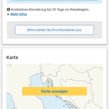
Bettwäsche vorhanden
Handtücher vorhanden
Kostenlose Stornierung bis 35 Tage vor Reisebeginn.
Fön
➤
Mehr Infos
Waschmaschine in der Unterkunft
Internet per WLAN
Bitte wählen Sie Ihre Reisedaten aus
Karte
Karte anzeigen