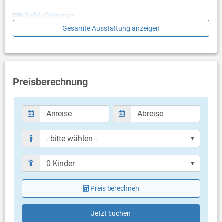
Schlafzimmer
Gesamte Ausstattung anzeigen
Schlafzimmer mit 2 Einzelbetten
Schlafzimmer mit Doppelbett
Schlafzimmer mit Doppelbett, Zugang zu Balkon/Terrasse
Schlafzimmer mit 2 Einzelbetten
Badezimmer
Preisberechnung
Bad mit WC, Dusche
Bad mit WC, Dusche
Bad mit WC, Dusche
Balkon & Terrasse
- keine Angaben -
Weitere Informationen
Grill vorhanden
Privater Parkplatz auf dem Grundstück
Preis berechnen
Swimmingpool
Haustier nicht erlaubt
Heizung
Jetzt buchen
Klimaanlage im Preis inklusive