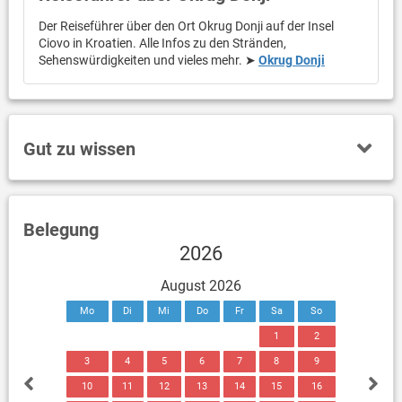
Der Reiseführer über den Ort Okrug Donji auf der Insel
Ciovo in Kroatien. Alle Infos zu den Stränden,
Sehenswürdigkeiten und vieles mehr. ➤
Okrug Donji
Gut zu wissen
Belegung
2026
August 2026
Mo
Di
Mi
Do
Fr
Sa
So
1
2
3
4
5
6
7
8
9
10
11
12
13
14
15
16