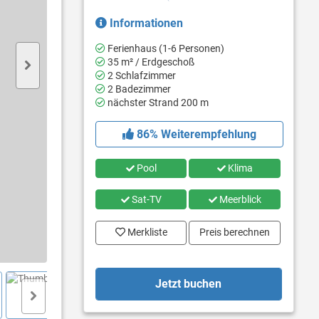
Informationen
Ferienhaus (1-6 Personen)
35 m² / Erdgeschoß
2 Schlafzimmer
2 Badezimmer
nächster Strand 200 m
86% Weiterempfehlung
Pool
Klima
Sat-TV
Meerblick
Merkliste
Preis berechnen
Jetzt buchen