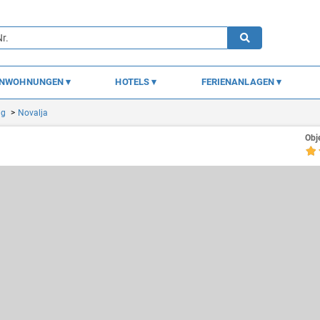
ENWOHNUNGEN
HOTELS
FERIENANLAGEN
ag
Novalja
Obj