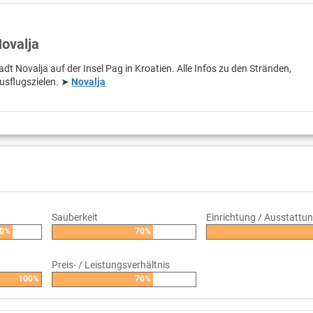
Novalja
adt Novalja auf der Insel Pag in Kroatien. Alle Infos zu den Stränden,
usflugszielen. ➤
Novalja
Sauberkeit
Einrichtung / Ausstattu
0%
70%
Preis- / Leistungsverhältnis
100%
70%