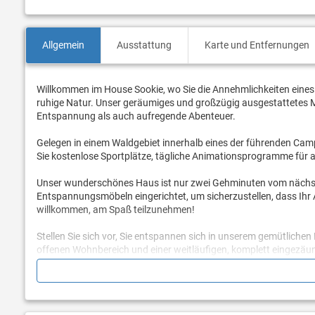
Allgemein
Ausstattung
Karte und Entfernungen
Willkommen im House Sookie, wo Sie die Annehmlichkeiten eines
ruhige Natur. Unser geräumiges und großzügig ausgestattetes Mo
Entspannung als auch aufregende Abenteuer.
Gelegen in einem Waldgebiet innerhalb eines der führenden Camp
Sie kostenlose Sportplätze, tägliche Animationsprogramme für a
Unser wunderschönes Haus ist nur zwei Gehminuten vom nächst
Entspannungsmöbeln eingerichtet, um sicherzustellen, dass Ihr Au
willkommen, am Spaß teilzunehmen!
Stellen Sie sich vor, Sie entspannen sich in unserem gemütliche
offenen Wohnbereich und einer weitläufigen, komplett eingez
bietet, die viel Platz für Entspannung und Aktivitäten im Freien bi
Gönnen Sie sich Komfort in unserem Hauptschlafzimmer mit ei
Einzelbetten bietet, beide mit direktem Zugang zur Terrasse. D