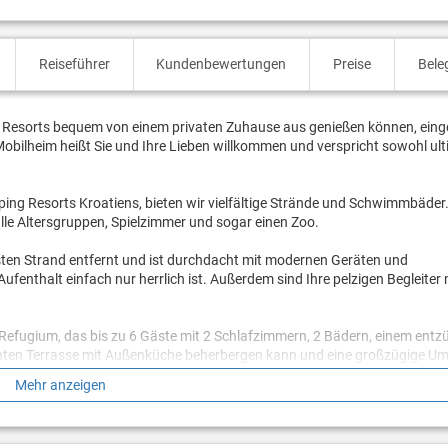
Reiseführer
Kundenbewertungen
Preise
Bele
 Resorts bequem von einem privaten Zuhause aus genießen können, einge
bilheim heißt Sie und Ihre Lieben willkommen und verspricht sowohl ult
ing Resorts Kroatiens, bieten wir vielfältige Strände und Schwimmbäder
lle Altersgruppen, Spielzimmer und sogar einen Zoo.
en Strand entfernt und ist durchdacht mit modernen Geräten und
fenthalt einfach nur herrlich ist. Außerdem sind Ihre pelzigen Begleiter 
n Refugium, das bis zu 6 Gäste mit 2 Schlafzimmern, 2 Bädern, einem ent
äunten Terrasse mit Außenküche beherbergen kann und eine großzügige 
etet.
Mehr anzeigen
nem geräumigen Bett (165x200), während das zweite Schlafzimmer zwei 
icke Vorhänge umhüllen die Zimmer und sorgen für einen ruhigen Schlaf au