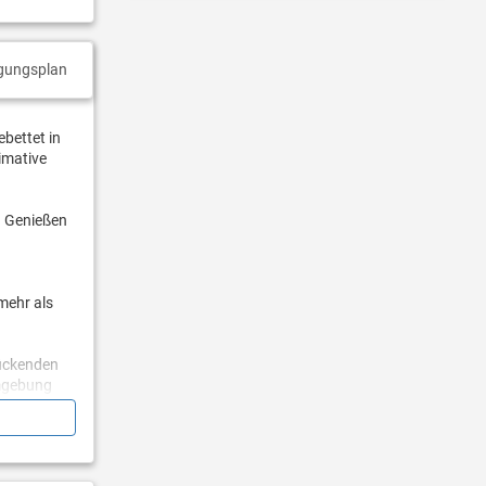
gungsplan
bettet in
imative
. Genießen
mehr als
zückenden
Umgebung
gemütliche
ch nach