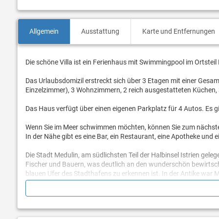
Allgemein
Ausstattung
Karte und Entfernungen
Die schöne Villa ist ein Ferienhaus mit Swimmingpool im Ortstei
Das Urlaubsdomizil erstreckt sich über 3 Etagen mit einer Gesa
Einzelzimmer), 3 Wohnzimmern, 2 reich ausgestatteten Küchen
Das Haus verfügt über einen eigenen Parkplatz für 4 Autos. Es gi
Wenn Sie im Meer schwimmen möchten, können Sie zum nächsten S
In der Nähe gibt es eine Bar, ein Restaurant, eine Apotheke und ei
Die Stadt Medulin, am südlichsten Teil der Halbinsel Istrien geleg
Fischer und Bauern, was deutlich an den wunderschön bewirtsc
blauen Ufer des Stadthafens zu erkennen ist. In der Antike war Me
Davon zeugt der wunderschön angelegte archäologische Park auf 
schönste Strand ist der kilometerlange Sandstrand von Bijeca.