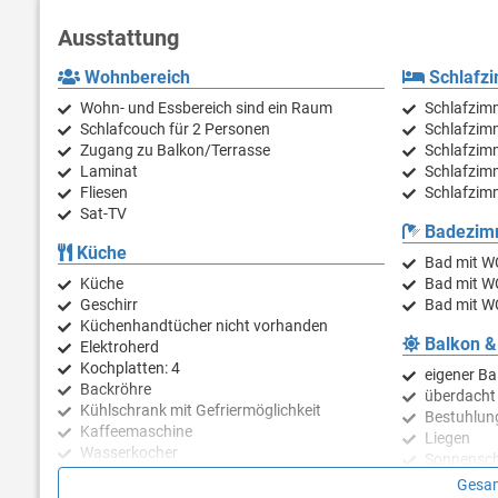
Ausstattung
Wohnbereich
Schlafz
Wohn- und Essbereich sind ein Raum
Schlafzimm
Schlafcouch für 2 Personen
Schlafzimm
Zugang zu Balkon/Terrasse
Schlafzimm
Laminat
Schlafzimm
Fliesen
Schlafzimm
Sat-TV
Badezim
Küche
Bad mit W
Küche
Bad mit W
Geschirr
Bad mit W
Küchenhandtücher nicht vorhanden
Balkon &
Elektroherd
Kochplatten: 4
eigener Ba
Backröhre
überdacht
Kühlschrank mit Gefriermöglichkeit
Bestuhlun
Kaffeemaschine
Liegen
Wasserkocher
Sonnensc
Mikrowelle
eigene Ter
Gesam
Geschirrspülmaschine