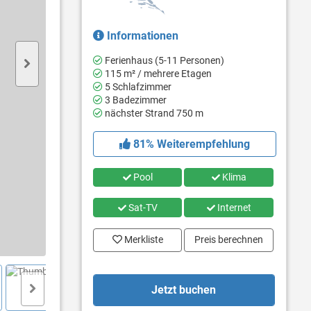
Informationen
Ferienhaus (5-11 Personen)
115 m² / mehrere Etagen
5 Schlafzimmer
3 Badezimmer
nächster Strand 750 m
81% Weiterempfehlung
Pool
Klima
Sat-TV
Internet
Merkliste
Preis berechnen
Jetzt buchen