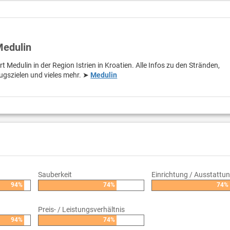
Medulin
t Medulin in der Region Istrien in Kroatien. Alle Infos zu den Stränden,
ugszielen und vieles mehr. ➤
Medulin
Sauberkeit
Einrichtung / Ausstattu
94%
74%
74%
Preis- / Leistungsverhältnis
94%
74%