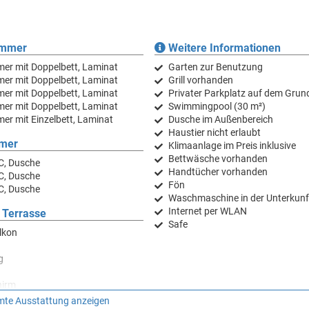
immer
Weitere Informationen
er mit Doppelbett, Laminat
Garten zur Benutzung
er mit Doppelbett, Laminat
Grill vorhanden
er mit Doppelbett, Laminat
Privater Parkplatz auf dem Grun
er mit Doppelbett, Laminat
Swimmingpool (30 m²)
er mit Einzelbett, Laminat
Dusche im Außenbereich
Haustier nicht erlaubt
mer
Klimaanlage im Preis inklusive
Bettwäsche vorhanden
C, Dusche
Handtücher vorhanden
C, Dusche
Fön
C, Dusche
Waschmaschine in der Unterkunf
Internet per WLAN
 Terrasse
Safe
lkon
g
hirm
rasse
te Ausstattung anzeigen