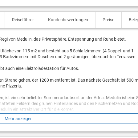
Reiseführer
Kundenbewertungen
Preise
Bele
l Regi von Medulin, das Privatsphäre, Entspannung und Ruhe bietet.
mtfläche von 115 m2 und besteht aus 5 Schlafzimmern (4 Doppel- und 1
, 3 Badezimmern mit Duschen und 2 geräumigen, überdachten Terrassen.
bt auch eine Elektroladestation für Autos.
trand gehen, der 1200 m entfernt ist. Das nächste Geschäft ist 500 m 
ne Pizzeria.
en, ist ein sehr beliebter Sommerurlaubsort an der Adria. Medulin ist eine 
hafteten Feldern des grünen Hinterlandes und den Fischernetzen und B
dulin ein attraktiver Ort für die Römer.
Mehr anzeigen
der Halbinsel Vižula. In der Umgebung von Medulin gibt es zahlreiche S