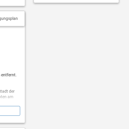
gungsplan
entfernt.
Stadt der
ooten am
trände. Der