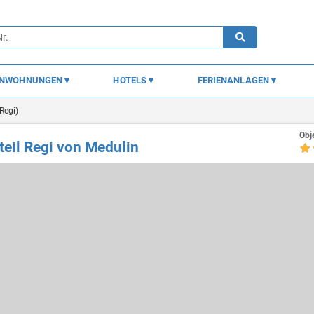
ENWOHNUNGEN
HOTELS
FERIENANLAGEN
(Regi)
Obj
eil Regi von Medulin