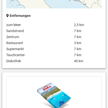
Entfernungen
zum Meer
2,5 km
Sandstrand
7 km
Zentrum
7 km
Restaurant
3 km
Supermarkt
7 km
Tauchcenter
7 km
Diskothek
40 km