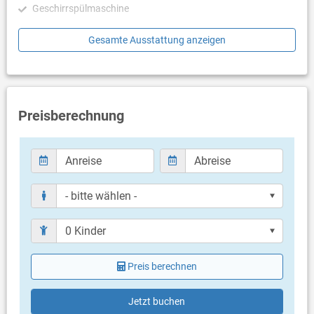
Geschirrspülmaschine
Schlafzimmer
Gesamte Ausstattung anzeigen
Schlafzimmer mit Doppelbett, Zugang zu Balkon/Terrasse
Schlafzimmer mit Doppelbett
Schlafzimmer mit 2 Zustellbetten
Badezimmer
Preisberechnung
Bad mit WC, Dusche
Bad mit WC, Dusche
Balkon & Terrasse
eigene Terrasse
Terrassengröße: 10 m²
Weitere Informationen
Grill vorhanden
Privater Parkplatz auf dem Grundstück
Preis berechnen
Swimmingpool
Haustier nicht erlaubt
Heizung
Jetzt buchen
Klimaanlage im Preis inklusive