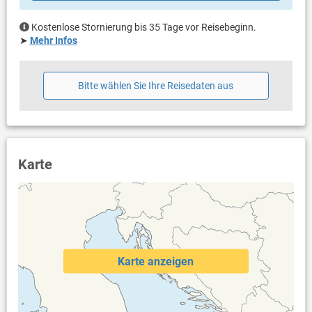
Bettwäsche vorhanden
Handtücher vorhanden
Kostenlose Stornierung bis 35 Tage vor Reisebeginn.
Fön
➤
Mehr Infos
Waschmaschine in der Unterkunft
Internet per WLAN
Bitte wählen Sie Ihre Reisedaten aus
Karte
Karte anzeigen