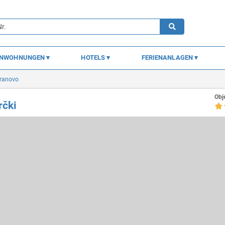
ENWOHNUNGEN
HOTELS
FERIENANLAGEN
ranovo
Obj
rčki