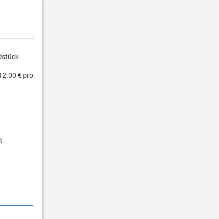
dstück
12.00 € pro
t