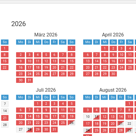
2026
März 2026
April 2026
So
Mo
Di
Mi
Do
Fr
Sa
So
Mo
Di
Mi
Do
Fr
Sa
1
1
1
2
3
4
8
2
3
4
5
6
7
8
6
7
8
9
10
11
15
9
10
11
12
13
14
15
13
14
15
16
17
18
22
16
17
18
19
20
21
22
20
21
22
23
24
25
23
24
25
26
27
28
29
27
28
29
30
30
31
Juli 2026
August 2026
So
Mo
Di
Mi
Do
Fr
Sa
So
Mo
Di
Mi
Do
Fr
Sa
1
2
3
4
5
1
7
6
7
8
9
10
11
12
3
4
5
6
7
8
14
13
14
15
16
17
18
19
10
11
12
13
14
15
21
20
21
22
23
24
25
26
17
18
19
20
21
22
28
27
28
29
30
31
24
25
26
27
28
29