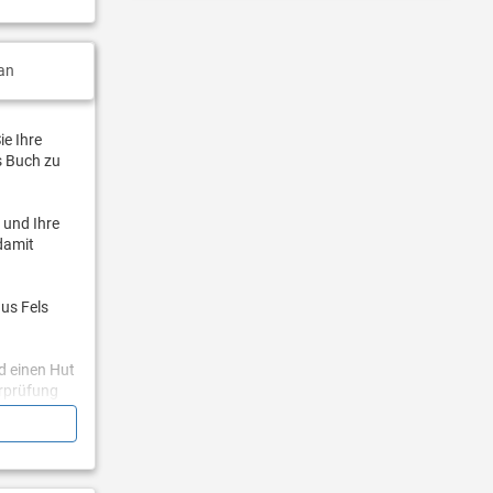
an
ie Ihre
s Buch zu
e und Ihre
 damit
us Fels
d einen Hut
erprüfung
d, nehmen