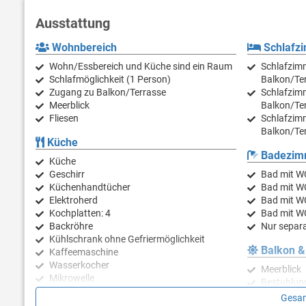
Ausstattung
Wohnbereich
Schlafz
Wohn/Essbereich und Küche sind ein Raum
Schlafzimm
Schlafmöglichkeit (1 Person)
Balkon/Te
Zugang zu Balkon/Terrasse
Schlafzimm
Meerblick
Balkon/Te
Fliesen
Schlafzimm
Balkon/Te
Küche
Badezim
Küche
Geschirr
Bad mit W
Küchenhandtücher
Bad mit W
Elektroherd
Bad mit W
Kochplatten: 4
Bad mit W
Backröhre
Nur separa
Kühlschrank ohne Gefriermöglichkeit
Balkon &
Kaffeemaschine
Wasserkocher
Meerblick
Mikrowelle
Bestuhlun
Toaster
Balkongrö
Gesam
Geschirrspülmaschine