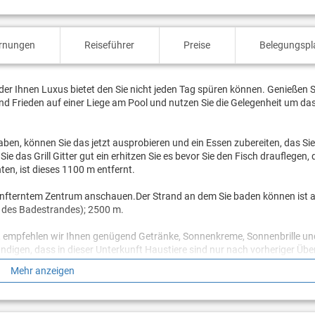
ernungen
Reiseführer
Preise
Belegungspl
er Ihnen Luxus bietet den Sie nicht jeden Tag spüren können. Genießen S
d Frieden auf einer Liege am Pool und nutzen Sie die Gelegenheit um da
t haben, können Sie das jetzt ausprobieren und ein Essen zubereiten, das Si
Sie das Grill Gitter gut ein erhitzen Sie es bevor Sie den Fisch drauflegen,
ten, ist dieses 1100 m entfernt.
enfterntem Zentrum anschauen.Der Strand an dem Sie baden können ist a
t des Badestrandes); 2500 m.
, empfehlen wir Ihnen genügend Getränke, Sonnenkreme, Sonnenbrille un
ändigen, dass in dieser Unterkunft Haustiere sind nur nach vorheriger Üb
Mehr anzeigen
e heraus ob es in der Nähe einen Strand gibt an dem Haustiere erlaubt sin