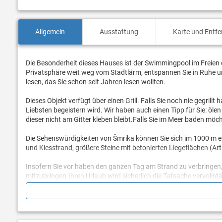
Allgemein
Ausstattung
Karte und Entf
Die Besonderheit dieses Hauses ist der Swimmingpool im Freien d
Privatsphäre weit weg vom Stadtlärm, entspannen Sie in Ruhe un
lesen, das Sie schon seit Jahren lesen wollten.
Dieses Objekt verfügt über einen Grill. Falls Sie noch nie gegrill
Liebsten begeistern wird. Wir haben auch einen Tipp für Sie: ölen 
dieser nicht am Gitter kleben bleibt.Falls Sie im Meer baden möch
Die Sehenswürdigkeiten von Šmrika können Sie sich im 1000 m 
und Kiesstrand, größere Steine mit betonierten Liegeflächen (Ar
Insofern Sie vor haben den ganzen Tag am Strand zu verbringen
mitzubringen.Ihren Urlaub wird sicherlich die Tatsache vervollst
mit der Agentur möglich (Zuzahlung vor Ort nötig).
Damit Ihr Haustier nicht den ganzen Tag nur faulenzt, finden Si
Sie es mit und machen Sie es glücklich.