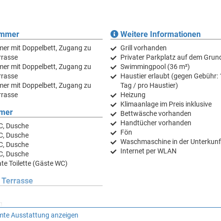
immer
Weitere Informationen
er mit Doppelbett, Zugang zu
Grill vorhanden
rrasse
Privater Parkplatz auf dem Grun
er mit Doppelbett, Zugang zu
Swimmingpool (36 m²)
rrasse
Haustier erlaubt (gegen Gebühr: 
er mit Doppelbett, Zugang zu
Tag / pro Haustier)
rrasse
Heizung
Klimaanlage im Preis inklusive
mer
Bettwäsche vorhanden
Handtücher vorhanden
C, Dusche
Fön
C, Dusche
Waschmaschine in der Unterkunf
C, Dusche
Internet per WLAN
C, Dusche
te Toilette (Gäste WC)
 Terrasse
g
ße: 5 m²
te Ausstattung anzeigen