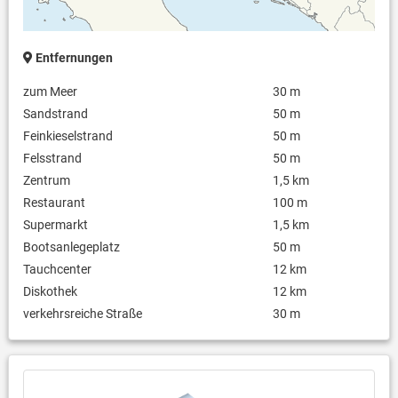
Entfernungen
zum Meer
30 m
Sandstrand
50 m
Feinkieselstrand
50 m
Felsstrand
50 m
Zentrum
1,5 km
Restaurant
100 m
Supermarkt
1,5 km
Bootsanlegeplatz
50 m
Tauchcenter
12 km
Diskothek
12 km
verkehrsreiche Straße
30 m