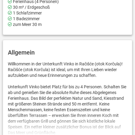
Ferienhaus (4 Personen)
30 m² / Erdgeschoß
1 Schlafzimmer
1 Badezimmer
zum Meer 30 m
Allgemein
Willkommen in der Unterkunft Vinko in Račišće (otok Korčula)!
Račišće (otok Korčula) ist ideal, um mit Ihren Lieben wieder
aufzuleben und neue Erinnerungen zu schaffen.
Unterkunft Vinko bietet Platz für bis zu 4 Personen. Schalten Sie
ab und genießen Sie die absolute Ruhe dieses Abgelegenes
Ferienhaus. Das Bild der perfekten Natur und Sand, Kiesstrand
mit größeren Steinen Strände sind 50 m entfernt. Keine
Menschenmassen, keine festen Essenszeiten und keine
überfüllten Terrassen – erwecken Sie Ihren inneren Koch mit
dem verfügbaren Grill und gönnen Sie sich köstliche lokale
Speisen. Ein netter kleiner zusätzlicher Bonus ist der Blick auf
Das Meer und Grünfläche.