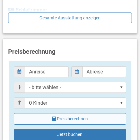
Schlafzimmer
Gesamte Ausstattung anzeigen
Schlafzimmer mit Doppelbett
Badezimmer
Bad mit WC, Dusche
Preisberechnung
Balkon & Terrasse
- keine Angaben -
Weitere Informationen
Garten zur Benutzung
Grill vorhanden
Privater Parkplatz auf dem Grundstück
Haustier erlaubt (kostenlos)
Klimaanlage im Preis inklusive
Bettwäsche vorhanden
Handtücher vorhanden
Preis berechnen
Fön
Jetzt buchen