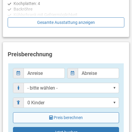
Kochplatten: 4
eigenen Badezimmer mit Dusche, Klimaanlage und einem
Backröhre
Ausgang zu einer Terrasse mit einem Tisch für zwei Personen.
Kühlschrank mit Gefriermöglichkeit
Auf dieser Ebene befindet sich eine separate Toilette, die vom
Kaffeemaschine
Gesamte Ausstattung anzeigen
Flur aus zugänglich ist.
Wasserkocher
Mikrowelle
Die Innentreppe führt Sie in ein oberes Erdgeschoss (Mezzanine)
Toaster
mit einem Hauptschlafzimmer Nr. 2 mit einem Kingsize-Bett 180
Geschirrspülmaschine
x 200 cm, Klimaanlage, einem en-suite Badezimmer mit Dusche
und einer Terrasse mit Meer- und Poolblick.
Preisberechnung
Schlafzimmer
Wenige Stufen von dieser Ebene führen Sie in die erste Etage, die
Schlafzimmer mit Doppelbett
Schlafzimmer Nr. 3 mit Kingsize-Bett 180 x 200 cm mit Balkon
Schlafzimmer mit Doppelbett
und Meerblick, Klimaanlage, en-suite Badezimmer mit Dusche
Schlafzimmer mit Doppelbett
und eigenem Ausgang zum Balkon bietet; ein Schlafzimmer Nr. 4
Schlafzimmer mit Doppelbett
mit Kingsize-Bett 180 x 200 cm, einem Futon, Klimaanlage und
eigenem Bad mit Dusche. Jedes Schlafzimmer hat Glaswände
Badezimmer
und einen atemberaubenden Panoramablick auf das Meer. Auf
Bad mit WC, Dusche
dieser Ebene befindet sich eine Waschküche mit
Bad mit WC, Dusche
Waschmaschine und Trockner.
Bad mit WC, Dusche
Bad mit WC, Dusche
Die Villa befindet sich oberhalb der Küstenstraße in Duće und es
Preis berechnen
sind 4 Garagenplätze gesichert. Die Grundstücksgröße beträgt
Balkon & Terrasse
660 m² und ist komplett eingezäunt (die Villa selbst ist 290 m²