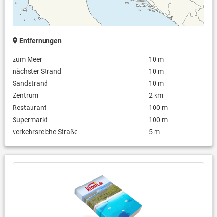
Internet per WLAN
Weitere Ausstattung:
Spiel- & Mediazimmer (Spielkonsole)
Beheizbarer Außenpool
Entfernungen
zum Meer
10 m
nächster Strand
10 m
Sandstrand
10 m
Zentrum
2 km
Restaurant
100 m
Supermarkt
100 m
verkehrsreiche Straße
5 m