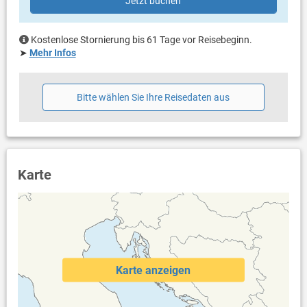
Jetzt buchen
groß). Die beliebtesten Touristenattraktionen an der
eigener Balkon
mitteldalmatinischen Küste sind nur eine halbe Stunde entfernt
teilweise überdacht
von der berühmten Stadt Split mit ihrer großen Geschichte oder
Bestuhlung
Kostenlose Stornierung bis 61 Tage vor Reisebeginn.
der Stadt Trogir, die 45 Minuten entfernt ist, und bis zu 1,5
eigene Terrasse
➤
Mehr Infos
Stunden Fahrt, um die wunderschönen Krka-Wasserfälle
überdacht
Skradin zu besuchen. Der nächstgelegene Flughafen ist der
Bestuhlung
Flughafen SPU Split (38 km).
Sonnenschirm
Bitte wählen Sie Ihre Reisedaten aus
Weitere Informationen
Garten zur Benutzung
Grill vorhanden
Privater Parkplatz auf dem Grundstück
Swimmingpool
Karte
Whirlpool
Dusche im Außenbereich
Haustier nicht erlaubt
Heizung
Klimaanlage im Preis inklusive
für Allergiker geeignet
Bettwäsche vorhanden
Karte anzeigen
Handtücher vorhanden
Fön
Waschmaschine in der Unterkunft