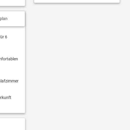
plan
ür 6
mfortablen
hlafzimmer
erkunft