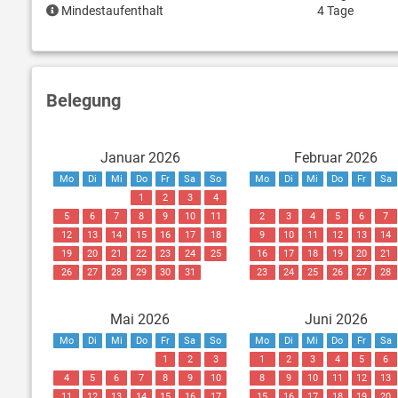
Mindestaufenthalt
4 Tage
Belegung
Januar 2026
Februar 2026
Mo
Di
Mi
Do
Fr
Sa
So
Mo
Di
Mi
Do
Fr
Sa
1
2
3
4
5
6
7
8
9
10
11
2
3
4
5
6
7
12
13
14
15
16
17
18
9
10
11
12
13
14
19
20
21
22
23
24
25
16
17
18
19
20
21
26
27
28
29
30
31
23
24
25
26
27
28
Mai 2026
Juni 2026
Mo
Di
Mi
Do
Fr
Sa
So
Mo
Di
Mi
Do
Fr
Sa
1
2
3
1
2
3
4
5
6
4
5
6
7
8
9
10
8
9
10
11
12
13
11
12
13
14
15
16
17
15
16
17
18
19
20