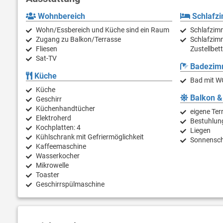
Wohnbereich
Schlafz
Wohn/Essbereich und Küche sind ein Raum
Schlafzimm
Zugang zu Balkon/Terrasse
Schlafzimm
Fliesen
Zustellbet
Sat-TV
Badezim
Küche
Bad mit W
Küche
Balkon &
Geschirr
Küchenhandtücher
eigene Ter
Elektroherd
Bestuhlun
Kochplatten: 4
Liegen
Kühlschrank mit Gefriermöglichkeit
Sonnensc
Kaffeemaschine
Wasserkocher
Mikrowelle
Toaster
Geschirrspülmaschine