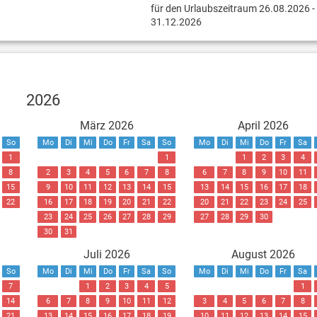
für den Urlaubszeitraum 26.08.2026 -
31.12.2026
2026
März 2026
April 2026
So
Mo
Di
Mi
Do
Fr
Sa
So
Mo
Di
Mi
Do
Fr
Sa
1
1
1
2
3
4
8
2
3
4
5
6
7
8
6
7
8
9
10
11
15
9
10
11
12
13
14
15
13
14
15
16
17
18
22
16
17
18
19
20
21
22
20
21
22
23
24
25
23
24
25
26
27
28
29
27
28
29
30
30
31
Juli 2026
August 2026
So
Mo
Di
Mi
Do
Fr
Sa
So
Mo
Di
Mi
Do
Fr
Sa
7
1
2
3
4
5
1
14
6
7
8
9
10
11
12
3
4
5
6
7
8
21
13
14
15
16
17
18
19
10
11
12
13
14
15