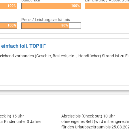
Sauberkeit
Einrichtung / Ausstattu
100%
100%
Preis- / Leistungsverhältnis
100%
80%
einfach toll. TOP!!!”
eichend vorhanden (Geschirr, Besteck, etc…, Handtücher) Strand ist zu F
eck in) 15 Uhr
Abreise bis (Check out) 10 Uhr
für Kinder unter 3 Jahren
ohne eigenes Bett (wird mit eingerech
für den Urlaubszeitraum bis 25.08.20