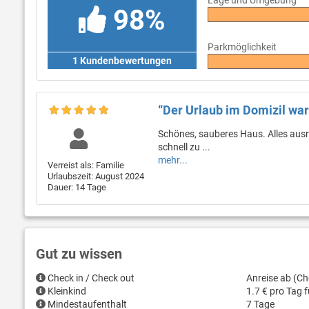
Lage und Umgebung
98%
Parkmöglichkeit
1 Kundenbewertungen
“Der Urlaub im Domizil war 
Schönes, sauberes Haus. Alles ausr
schnell zu ...
mehr...
Verreist als: Familie
Urlaubszeit: August 2024
Dauer: 14 Tage
Gut zu wissen
Check in / Check out
Anreise ab (Ch
Kleinkind
1.7 € pro Tag 
Mindestaufenthalt
7 Tage