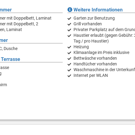
immer
Weitere Informationen
er mit Doppelbett, Laminat
Garten zur Benutzung
er mit Doppelbett, 2
Grill vorhanden
ten, Laminat
Privater Parkplatz auf dem Grun
Haustier erlaubt (gegen Gebühr: 
mer
Tag / pro Haustier)
Heizung
C, Dusche
Klimaanlage im Preis inklusive
Bettwäsche vorhanden
 Terrasse
Handtücher vorhanden
rasse
Waschmaschine in der Unterkunf
g
Internet per WLAN
hirm