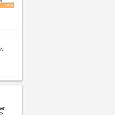
ng
100%
uß
net)
26