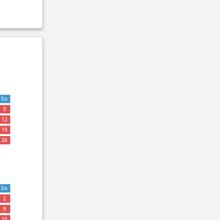
So
5
12
19
26
So
2
9
16