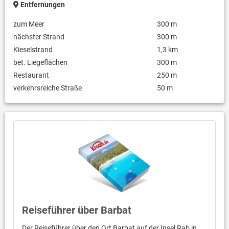
Entfernungen
zum Meer
300 m
nächster Strand
300 m
Kieselstrand
1,3 km
bet. Liegeflächen
300 m
Restaurant
250 m
verkehrsreiche Straße
50 m
Reiseführer über Barbat
Der Reiseführer über den Ort Barbat auf der Insel Rab in