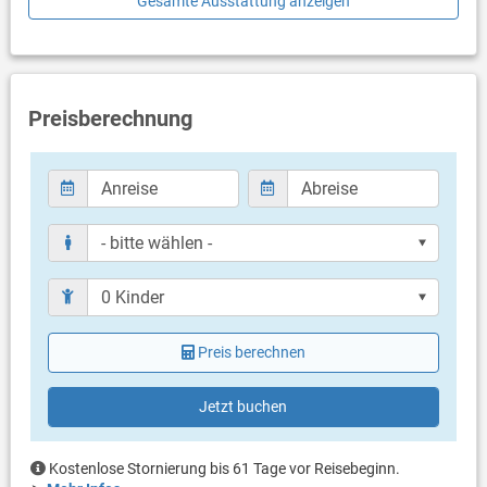
Gesamte Ausstattung anzeigen
Kühlschrank mit Gefriermöglichkeit
Kaffeemaschine
Wasserkocher
Toaster
Geschirrspülmaschine
Preisberechnung
Schlafzimmer
Schlafzimmer mit Doppelbett, Zugang zu Balkon/Terrasse,
Parkett
Schlafzimmer mit 2 Einzelbetten, Zugang zu
Balkon/Terrasse, Meerblick, Parkett
Schlafzimmer mit 2 Einzelbetten, Parkett
Badezimmer
Bad mit WC, Dusche (en suite)
Bad mit WC, Dusche
Preis berechnen
Bad mit WC, Dusche (en suite)
Nur separate Toilette (Gäste WC)
Jetzt buchen
Balkon & Terrasse
eigener Balkon
Kostenlose Stornierung bis 61 Tage vor Reisebeginn.
Meerblick