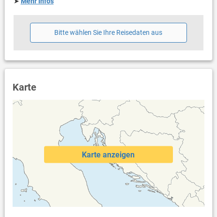
➤
Mehr Infos
Balkongröße: 4 m²
eigene Terrasse
Liegen
Bitte wählen Sie Ihre Reisedaten aus
Weitere Informationen
Garten zur Benutzung
Grill vorhanden
Privater Parkplatz auf dem Grundstück, Genug Platz für 2
Autos
Karte
Swimmingpool
Haustier erlaubt (kostenlos)
Klimaanlage im Preis inklusive
Bettwäsche vorhanden
Handtücher vorhanden
Fön
Waschmaschine in der Unterkunft
Karte anzeigen
Internet per WLAN