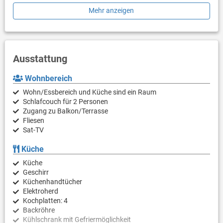
Mehr anzeigen
Die Villen sind voll klimatisiert, verfügen über WLAN und
kostenlose Parkplätze. Wenn Sie zum Strand gehen möchten,
bringen Sie einfach ein Handtuch mit und Sie sind in wenigen
Minuten zu Fuß am Strand, aber auch zu Fuß erreichen Sie tolle
Restaurants.
Ausstattung
Hinweis:
Wohnbereich
Falls zwei oder mehrere Familien dieses Objekt gebucht haben,
stehen Ihnen vor Ort zwei Objekte zur Verfügung: Objekt-Nr.
Wohn/Essbereich und Küche sind ein Raum
34788 und Objekt-Nr. 35258
Schlafcouch für 2 Personen
Zugang zu Balkon/Terrasse
Fliesen
Sat-TV
Küche
Küche
Geschirr
Küchenhandtücher
Elektroherd
Kochplatten: 4
Backröhre
Kühlschrank mit Gefriermöglichkeit