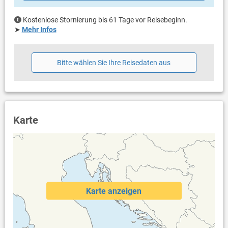
Balkon & Terrasse
eigener Balkon
Kostenlose Stornierung bis 61 Tage vor Reisebeginn.
überdacht
➤
Mehr Infos
Bestuhlung
eigene Terrasse
überdacht
Bitte wählen Sie Ihre Reisedaten aus
Bestuhlung
Liegen
Weitere Informationen
Garten zur Benutzung
Grill vorhanden
Karte
Privater Parkplatz auf dem Grundstück, Carport
Swimmingpool
Haustier erlaubt (gegen Gebühr: 8.00 € pro Tag / pro
Haustier)
Klimaanlage im Preis inklusive
Bettwäsche vorhanden
Handtücher vorhanden
Karte anzeigen
Fön
Waschmaschine in der Unterkunft
Internet per WLAN
Safe